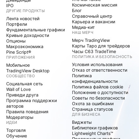
Космическая миссия
IPO
Блог
ДРУГИЕ ПРОДУКТЫ
Справочный центр
Лента новостей
Карьера и вакансии
Портфели
Медиа-кит
Фундаментальные графики
НАШ МЕРЧ
Кривые доходности
Мерч TradingView
Опционы
Карты Таро для трейдеров
Макроэкономика
Часы C63 TradeTime
Pine Script®
ПОЛИТИКА И БЕЗОПАСНОСТЬ
ПРИЛОЖЕНИЯ
Условия использования
Мобильное
Отказ от ответственности
TradingView Desktop
Политика
СООБЩЕСТВО
конфиденциальности
Социальная сеть
Политика файлов cookie
Wall of Love
Положение о доступности
Приведи друга
Советы по безопасности
Программа поддержки
Охота за ошибками
авторов
Страница статусов
Правила поведения
ДЛЯ БИЗНЕСА
Модераторы
Виджеты
ИДЕИ
Библиотеки графиков
Торговля
Lightweight Charts™
Обучение
Продвинутые графики