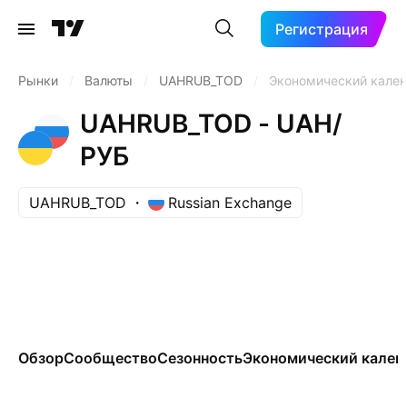
Регистрация
Рынки
/
Валюты
/
UAHRUB_TOD
/
Экономический кале
UAHRUB_TOD - UAH/
РУБ
UAHRUB_TOD
Russian Exchange
Обзор
Сообщество
Сезонность
Экономический кален