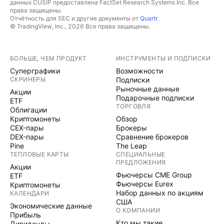
данных CUSIP предоставлена FactSet Research Systems Inc. Все
права защищены.
Отчётность для SEC и другие документы от
Quartr
.
© TradingView, Inc., 2026 Все права защищены.
БОЛЬШЕ, ЧЕМ ПРОДУКТ
ИНСТРУМЕНТЫ И ПОДПИСКИ
Суперграфики
Возможности
СКРИНЕРЫ
Подписки
Рыночные данные
Акции
Подарочные подписки
ETF
ТОРГОВЛЯ
Облигации
Криптомонеты
Обзор
CEX-пары
Брокеры
DEX-пары
Сравнение брокеров
Pine
The Leap
ТЕПЛОВЫЕ КАРТЫ
СПЕЦИАЛЬНЫЕ
ПРЕДЛОЖЕНИЯ
Акции
Фьючерсы CME Group
ETF
Фьючерсы Eurex
Криптомонеты
Набор данных по акциям
КАЛЕНДАРИ
США
Экономические данные
О КОМПАНИИ
Прибыль
Кто мы такие
Дивиденды