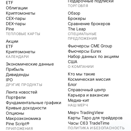
Подарочные подписки
ETF
ТОРГОВЛЯ
Облигации
Криптомонеты
Обзор
CEX-пары
Брокеры
DEX-пары
Сравнение брокеров
Pine
The Leap
ТЕПЛОВЫЕ КАРТЫ
СПЕЦИАЛЬНЫЕ
ПРЕДЛОЖЕНИЯ
Акции
Фьючерсы CME Group
ETF
Фьючерсы Eurex
Криптомонеты
Набор данных по акциям
КАЛЕНДАРИ
США
Экономические данные
О КОМПАНИИ
Прибыль
Кто мы такие
Дивиденды
Космическая миссия
IPO
Блог
ДРУГИЕ ПРОДУКТЫ
Справочный центр
Лента новостей
Карьера и вакансии
Портфели
Медиа-кит
Фундаментальные графики
НАШ МЕРЧ
Кривые доходности
Мерч TradingView
Опционы
Карты Таро для трейдеров
Макроэкономика
Часы C63 TradeTime
Pine Script®
ПОЛИТИКА И БЕЗОПАСНОСТЬ
ПРИЛОЖЕНИЯ