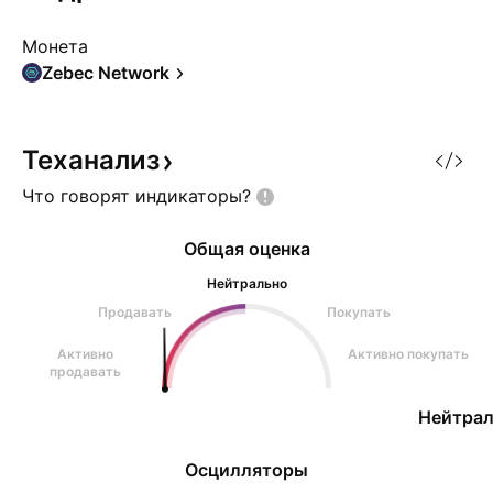
Монета
Zebec Network
Теханализ
Что говорят
индикаторы?
Общая оценка
Нейтрально
Продавать
Покупать
Активно
Активно покупать
продавать
Нейтрал
Осцилляторы