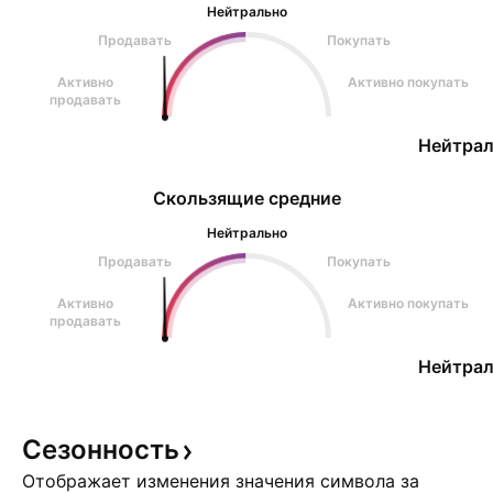
Нейтрально
Продавать
Покупать
Активно
Активно покупать
продавать
Нейтрал
Скользящие средние
Нейтрально
Продавать
Покупать
Активно
Активно покупать
продавать
Нейтрал
Сезонность
Отображает изменения значения символа за