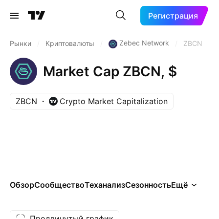
Регистрация
Zebec Network
Рынки
/
Криптовалюты
/
/
ZBCN
Market Cap ZBCN, $
ZBCN
Crypto Market Capitalization
Обзор
Сообщество
Теханализ
Сезонность
Ещё
Продвинутый график