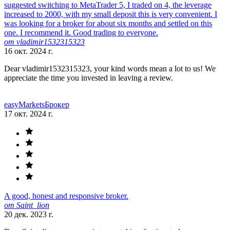
suggested switching to MetaTrader 5, I traded on 4, the leverage
increased to 2000, with my small deposit this is very convenient. I
was looking for a broker for about six months and settled on this
one. I recommend it. Good trading to everyone.
от vladimir1532315323
16 окт. 2024 г.
Dear vladimir1532315323, your kind words mean a lot to us! We
appreciate the time you invested in leaving a review.
easyMarkets
Брокер
17 окт. 2024 г.
A good, honest and responsive broker.
от Saint_lion
20 дек. 2023 г.