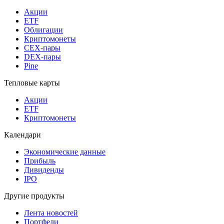
Акции
ETF
Облигации
Криптомонеты
CEX-пары
DEX-пары
Pine
Тепловые карты
Акции
ETF
Криптомонеты
Календари
Экономические данные
Прибыль
Дивиденды
IPO
Другие продукты
Лента новостей
Портфели