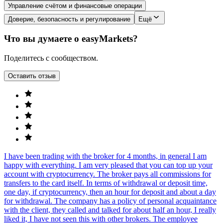
Управление счётом и финансовые операции
Доверие, безопасность и регулирование
Ещё
Что вы думаете о easyMarkets?
Поделитесь с сообществом.
Оставить отзыв
I have been trading with the broker for 4 months, in general I am
happy with everything. I am very pleased that you can top up your
account with cryptocurrency. The broker pays all commissions for
transfers to the card itself. In terms of withdrawal or deposit time,
one day, if cryptocurrency, then an hour for deposit and about a day
for withdrawal. The company has a policy of personal acquaintance
with the client, they called and talked for about half an hour, I really
liked it, I have not seen this with other brokers. The employee