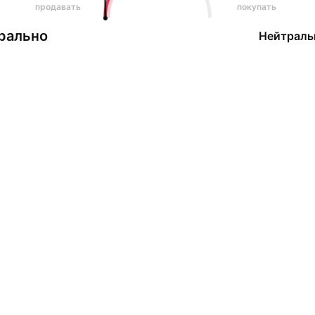
продавать
покупать
рально
Нейтраль