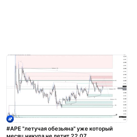
#APE "летучая обезьяна" уже который
месяц никуда не летит 22.07.