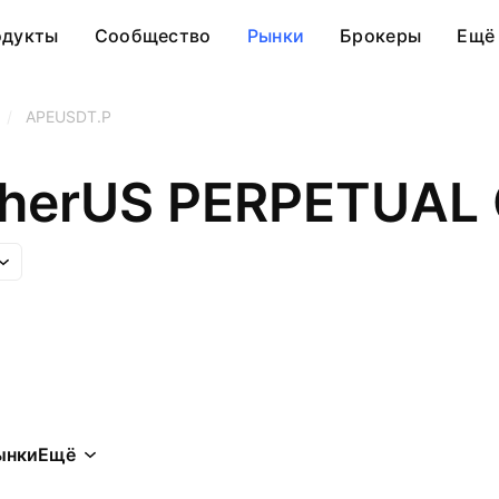
одукты
Сообщество
Рынки
Брокеры
Ещё
/
APEUSDT.P
etherUS PERPETUA
ынки
Ещё