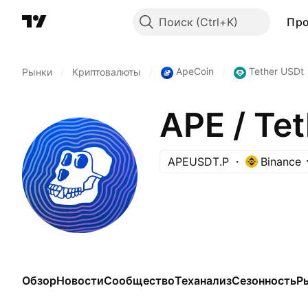
Поиск
Пр
ApeCoin
Tether USDt
Рынки
/
Криптовалюты
/
/
APE / T
APEUSDT.P
Binance
Обзор
Новости
Сообщество
Теханализ
Сезонность
Р