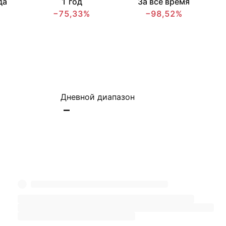
да
1 год
За всё время
−75,33%
−98,52%
Дневной диапазон
–