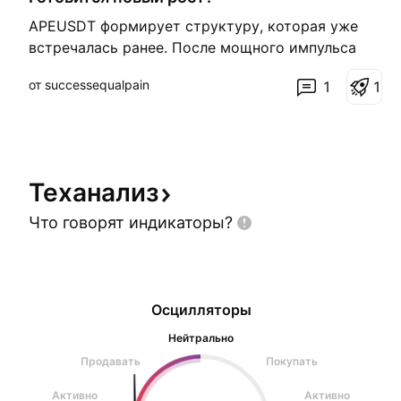
APEUSDT формирует структуру, которая уже
встречалась ранее. После мощного импульса
последовали длительное снижение и
от successequalpain
1
1
накопление, а затем рынок обновил локальный
максимум. Сейчас цена вновь находится в
похожей фазе: продолжительная консолидация
после затяжного падения. Если сценарий
повторится, следу
Теханализ
Что говорят
индикаторы?
Осцилляторы
Нейтрально
Продавать
Покупать
Активно
Активно