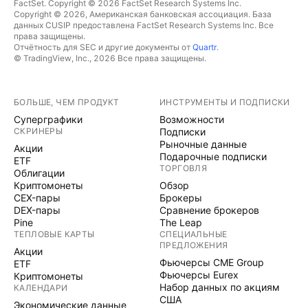
FactSet. Copyright © 2026 FactSet Research Systems Inc.
Copyright © 2026, Американская банковская ассоциация. База
данных CUSIP предоставлена FactSet Research Systems Inc. Все
права защищены.
Отчётность для SEC и другие документы от
Quartr
.
© TradingView, Inc., 2026 Все права защищены.
БОЛЬШЕ, ЧЕМ ПРОДУКТ
ИНСТРУМЕНТЫ И ПОДПИСКИ
Суперграфики
Возможности
СКРИНЕРЫ
Подписки
Рыночные данные
Акции
Подарочные подписки
ETF
ТОРГОВЛЯ
Облигации
Криптомонеты
Обзор
CEX-пары
Брокеры
DEX-пары
Сравнение брокеров
Pine
The Leap
ТЕПЛОВЫЕ КАРТЫ
СПЕЦИАЛЬНЫЕ
ПРЕДЛОЖЕНИЯ
Акции
Фьючерсы CME Group
ETF
Фьючерсы Eurex
Криптомонеты
Набор данных по акциям
КАЛЕНДАРИ
США
Экономические данные