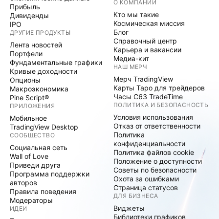
О КОМПАНИИ
Прибыль
Кто мы такие
Дивиденды
Космическая миссия
IPO
Блог
ДРУГИЕ ПРОДУКТЫ
Справочный центр
Лента новостей
Карьера и вакансии
Портфели
Медиа-кит
Фундаментальные графики
НАШ МЕРЧ
Кривые доходности
Мерч TradingView
Опционы
Карты Таро для трейдеров
Макроэкономика
Часы C63 TradeTime
Pine Script®
ПОЛИТИКА И БЕЗОПАСНОСТЬ
ПРИЛОЖЕНИЯ
Условия использования
Мобильное
Отказ от ответственности
TradingView Desktop
Политика
СООБЩЕСТВО
конфиденциальности
Социальная сеть
Политика файлов cookie
Wall of Love
Положение о доступности
Приведи друга
Советы по безопасности
Программа поддержки
Охота за ошибками
авторов
Страница статусов
Правила поведения
ДЛЯ БИЗНЕСА
Модераторы
Виджеты
ИДЕИ
Библиотеки графиков