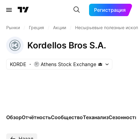
Регистрация
Рынки
/
Греция
/
Акции
/
Несырьевые полезные иско
Kordellos Bros S.A.
KORDE
Athens Stock Exchange
Обзор
Отчётность
Сообщество
Теханализ
Сезонность
Назад