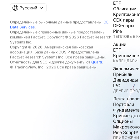
ETF
Русский
Облигации
Криптомоне
CEX-пары
Определённые рыночные данные предоставлены
ICE
DEX-пары
Data Services
.
Pine
Определённые справочные данные предоставлены
ТЕПЛОВЫЕ К
компанией FactSet. Copyright © 2026 FactSet Research
Systems Inc.
Акции
Copyright © 2026, Американская банковская
ETF
ассоциация. База данных CUSIP предоставлена
Криптомоне
FactSet Research Systems Inc. Все права защищены.
КАЛЕНДАРИ
Отчётность для SEC и другие документы от
Quartr
.
© TradingView, Inc., 2026 Все права защищены.
Экономичес
Прибыль
Дивиденды
IPO
ДРУГИЕ ПРО
Лента новос
Портфели
Фундамента
Кривые дох
Опционы
Макроэконо
Pine Script®
ПРИЛОЖЕНИ