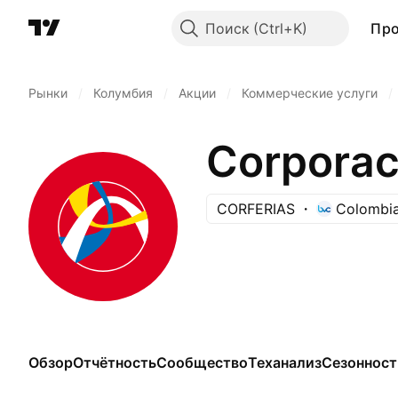
Поиск
Пр
Рынки
/
Колумбия
/
Акции
/
Коммерческие услуги
/
Corporac
CORFERIAS
Colombia
Обзор
Отчётность
Сообщество
Теханализ
Сезонност