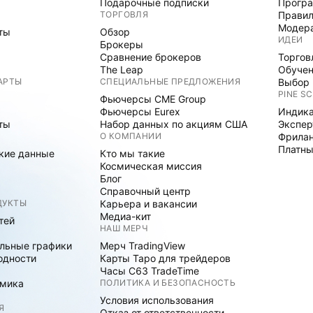
Подарочные подписки
Програ
ТОРГОВЛЯ
Правил
Модер
ты
Обзор
ИДЕИ
Брокеры
Сравнение брокеров
Торгов
The Leap
Обуче
АРТЫ
СПЕЦИАЛЬНЫЕ ПРЕДЛОЖЕНИЯ
Выбор 
PINE SC
Фьючерсы CME Group
Фьючерсы Eurex
Индика
ты
Набор данных по акциям США
Экспе
О КОМПАНИИ
Фрила
Платны
кие данные
Кто мы такие
Космическая миссия
Блог
Справочный центр
ДУКТЫ
Карьера и вакансии
Медиа-кит
тей
НАШ МЕРЧ
льные графики
Мерч TradingView
одности
Карты Таро для трейдеров
Часы C63 TradeTime
мика
ПОЛИТИКА И БЕЗОПАСНОСТЬ
Условия использования
Я
Отказ от ответственности