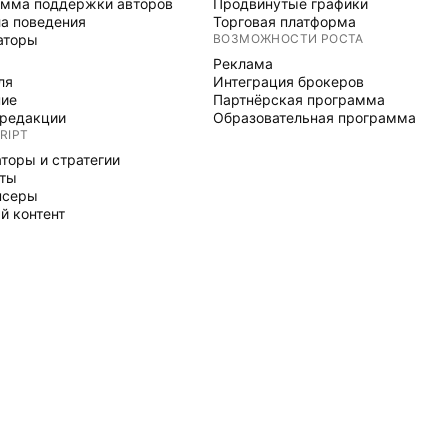
мма поддержки авторов
Продвинутые графики
а поведения
Торговая платформа
аторы
ВОЗМОЖНОСТИ РОСТА
Реклама
ля
Интеграция брокеров
ние
Партнёрская программа
редакции
Образовательная программа
RIPT
торы и стратегии
рты
нсеры
й контент