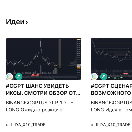
Идеи
Д
Д
л
л
#CGPT ШАНС УВИДЕТЬ
и
#CGPT СЦЕНА
и
н
н
ИКСЫ. СМОТРИ ОБЗОР ОТ
ВОЗМОЖНОГО 
н
н
3.07.27
СМОТРИ ОБЗОР
а
а
BINANCE:CGPTUSDT.P 1D TF
BINANCE:CGPTUS
я
я
LONG Ожидаю реакцию
LONG Идея в том,
покупателя, плюс минус с
сейчас находитс
текущих уровней Сделка для
прошлому паден
от ILIYA_X10_TRADE
от ILIYA_X10_TRADE
рисковых, заходить только
формирование во