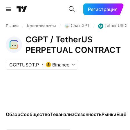
Регистрация
ChainGPT
Tether USDt
Рынки
/
Криптовалюты
/
/
CGPT / TetherUS
PERPETUAL CONTRACT
CGPTUSDT.P
Binance
Обзор
Сообщество
Теханализ
Сезонность
Рынки
Ещё