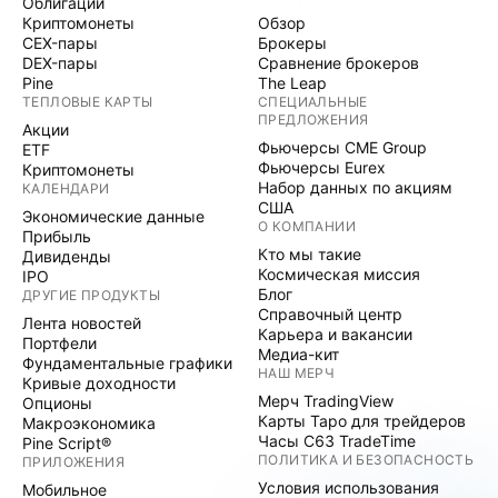
Облигации
Криптомонеты
Обзор
CEX-пары
Брокеры
DEX-пары
Сравнение брокеров
Pine
The Leap
ТЕПЛОВЫЕ КАРТЫ
СПЕЦИАЛЬНЫЕ
ПРЕДЛОЖЕНИЯ
Акции
Фьючерсы CME Group
ETF
Фьючерсы Eurex
Криптомонеты
Набор данных по акциям
КАЛЕНДАРИ
США
Экономические данные
О КОМПАНИИ
Прибыль
Кто мы такие
Дивиденды
Космическая миссия
IPO
Блог
ДРУГИЕ ПРОДУКТЫ
Справочный центр
Лента новостей
Карьера и вакансии
Портфели
Медиа-кит
Фундаментальные графики
НАШ МЕРЧ
Кривые доходности
Мерч TradingView
Опционы
Карты Таро для трейдеров
Макроэкономика
Часы C63 TradeTime
Pine Script®
ПОЛИТИКА И БЕЗОПАСНОСТЬ
ПРИЛОЖЕНИЯ
Условия использования
Мобильное