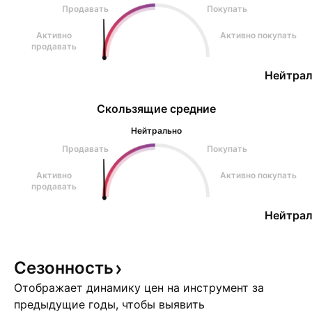
Продавать
Покупать
Активно
Активно покупать
продавать
Нейтрал
Скользящие средние
Нейтрально
Продавать
Покупать
Активно
Активно покупать
продавать
Нейтрал
Сезонность
Отображает динамику цен на инструмент за
предыдущие годы, чтобы выявить