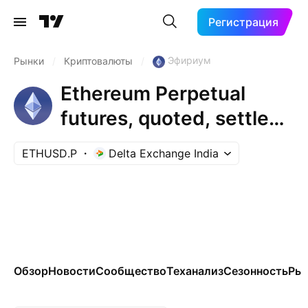
Регистрация
Эфириум
Рынки
/
Криптовалюты
/
Ethereum Perpetual
futures, quoted, settled
& margined in US Dollar
ETHUSD.P
Delta Exchange India
Обзор
Новости
Сообщество
Теханализ
Сезонность
Ры