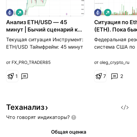
Д
Д
л
л
Анализ ETH/USD — 45
и
Ситуация по E
и
н
н
минут | Бычий сценарий к
(ETH). Пока бы
н
н
$1 937
"марку"
а
а
Текущая ситуация Инструмент:
Федеральная рез
я
я
ETH/USD Таймфрейм: 45 минут
система США по 
Текущая цена: около $1 918,64
июльского засед
Цена находится в
сохранила ставку
от FX_PRO_TRADER85
от oleg_crypto_ru
краткосрочном восходящем
3,50–3,75%. Реше
движении после роста от зоны
1
ожиданиями анал
7
2
$1 870–1 900. Индикатор
вызвало заметны
Supertrend остаётся зелёным и
на криптовалютн
находится около $1 909,71, что
Важной новостью
поддерживает бычий
что компания Str
Теханализ
сценарий. 🟢 Сценарий на
представила отче
Что говорят
индикаторы?
покупку На г
квартал 2026 год
Общая оценка