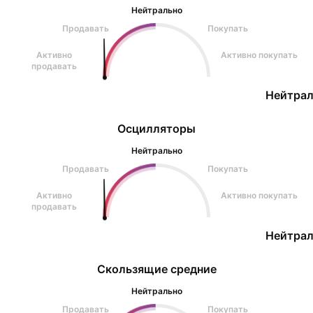
Нейтрально
Продавать
Покупать
Активно
Активно покупать
продавать
Нейтрал
Осцилляторы
Нейтрально
Продавать
Покупать
Активно
Активно покупать
продавать
Нейтрал
Скользящие средние
Нейтрально
Продавать
Покупать