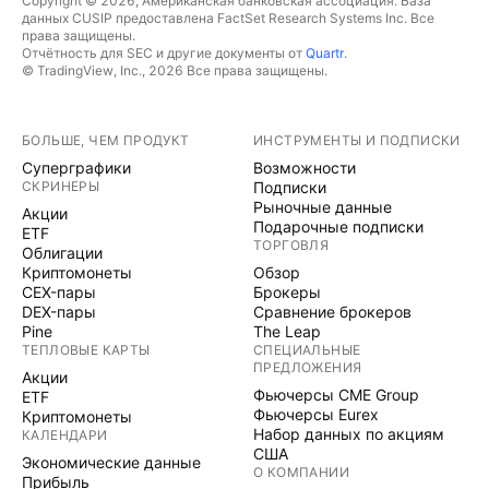
Copyright © 2026, Американская банковская ассоциация. База
данных CUSIP предоставлена FactSet Research Systems Inc. Все
права защищены.
Отчётность для SEC и другие документы от
Quartr
.
© TradingView, Inc., 2026 Все права защищены.
БОЛЬШЕ, ЧЕМ ПРОДУКТ
ИНСТРУМЕНТЫ И ПОДПИСКИ
Суперграфики
Возможности
СКРИНЕРЫ
Подписки
Рыночные данные
Акции
Подарочные подписки
ETF
ТОРГОВЛЯ
Облигации
Криптомонеты
Обзор
CEX-пары
Брокеры
DEX-пары
Сравнение брокеров
Pine
The Leap
ТЕПЛОВЫЕ КАРТЫ
СПЕЦИАЛЬНЫЕ
ПРЕДЛОЖЕНИЯ
Акции
Фьючерсы CME Group
ETF
Фьючерсы Eurex
Криптомонеты
Набор данных по акциям
КАЛЕНДАРИ
США
Экономические данные
О КОМПАНИИ
Прибыль