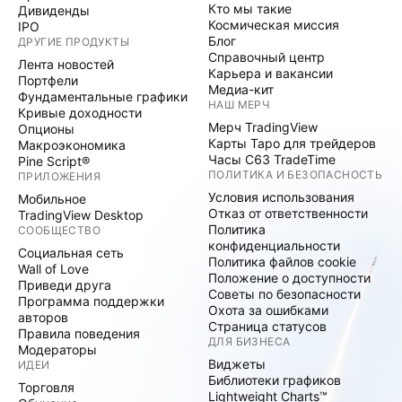
Кто мы такие
Дивиденды
Космическая миссия
IPO
Блог
ДРУГИЕ ПРОДУКТЫ
Справочный центр
Лента новостей
Карьера и вакансии
Портфели
Медиа-кит
Фундаментальные графики
НАШ МЕРЧ
Кривые доходности
Мерч TradingView
Опционы
Карты Таро для трейдеров
Макроэкономика
Часы C63 TradeTime
Pine Script®
ПОЛИТИКА И БЕЗОПАСНОСТЬ
ПРИЛОЖЕНИЯ
Условия использования
Мобильное
Отказ от ответственности
TradingView Desktop
Политика
СООБЩЕСТВО
конфиденциальности
Социальная сеть
Политика файлов cookie
Wall of Love
Положение о доступности
Приведи друга
Советы по безопасности
Программа поддержки
Охота за ошибками
авторов
Страница статусов
Правила поведения
ДЛЯ БИЗНЕСА
Модераторы
Виджеты
ИДЕИ
Библиотеки графиков
Торговля
Lightweight Charts™