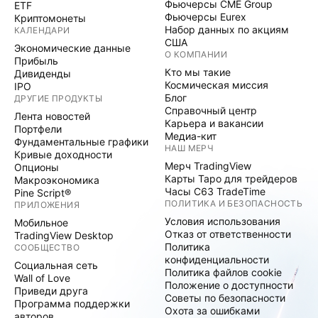
Фьючерсы CME Group
ETF
Фьючерсы Eurex
Криптомонеты
Набор данных по акциям
КАЛЕНДАРИ
США
Экономические данные
О КОМПАНИИ
Прибыль
Кто мы такие
Дивиденды
Космическая миссия
IPO
Блог
ДРУГИЕ ПРОДУКТЫ
Справочный центр
Лента новостей
Карьера и вакансии
Портфели
Медиа-кит
Фундаментальные графики
НАШ МЕРЧ
Кривые доходности
Мерч TradingView
Опционы
Карты Таро для трейдеров
Макроэкономика
Часы C63 TradeTime
Pine Script®
ПОЛИТИКА И БЕЗОПАСНОСТЬ
ПРИЛОЖЕНИЯ
Условия использования
Мобильное
Отказ от ответственности
TradingView Desktop
Политика
СООБЩЕСТВО
конфиденциальности
Социальная сеть
Политика файлов cookie
Wall of Love
Положение о доступности
Приведи друга
Советы по безопасности
Программа поддержки
Охота за ошибками
авторов