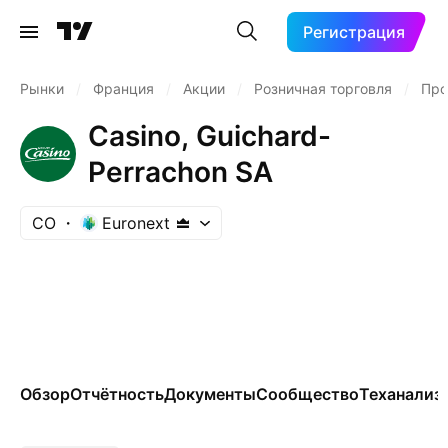
Регистрация
Рынки
/
Франция
/
Акции
/
Розничная торговля
/
Про
Casino, Guichard-
Perrachon SA
CO
Euronext
Обзор
Отчётность
Документы
Сообщество
Теханализ