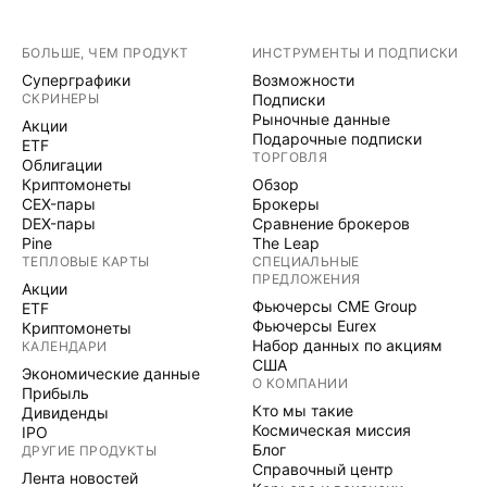
БОЛЬШЕ, ЧЕМ ПРОДУКТ
ИНСТРУМЕНТЫ И ПОДПИСКИ
Суперграфики
Возможности
СКРИНЕРЫ
Подписки
Рыночные данные
Акции
Подарочные подписки
ETF
ТОРГОВЛЯ
Облигации
Криптомонеты
Обзор
CEX-пары
Брокеры
DEX-пары
Сравнение брокеров
Pine
The Leap
ТЕПЛОВЫЕ КАРТЫ
СПЕЦИАЛЬНЫЕ
ПРЕДЛОЖЕНИЯ
Акции
Фьючерсы CME Group
ETF
Фьючерсы Eurex
Криптомонеты
Набор данных по акциям
КАЛЕНДАРИ
США
Экономические данные
О КОМПАНИИ
Прибыль
Кто мы такие
Дивиденды
Космическая миссия
IPO
Блог
ДРУГИЕ ПРОДУКТЫ
Справочный центр
Лента новостей