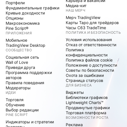
Карьера и вакансии
Портфели
Медиа-кит
Фундаментальные графики
НАШ МЕРЧ
Кривые доходности
Мерч TradingView
Опционы
Карты Таро для трейдеров
Макроэкономика
Часы C63 TradeTime
Pine Script®
ПОЛИТИКА И БЕЗОПАСНОСТЬ
ПРИЛОЖЕНИЯ
Условия использования
Мобильное
Отказ от ответственности
TradingView Desktop
Политика
СООБЩЕСТВО
конфиденциальности
Социальная сеть
Политика файлов cookie
Wall of Love
Положение о доступности
Приведи друга
Советы по безопасности
Программа поддержки
Охота за ошибками
авторов
Страница статусов
Правила поведения
ДЛЯ БИЗНЕСА
Модераторы
Виджеты
ИДЕИ
Библиотеки графиков
Торговля
Lightweight Charts™
Обучение
Продвинутые графики
Выбор редакции
Торговая платформа
PINE SCRIPT
ВОЗМОЖНОСТИ РОСТА
Индикаторы и стратегии
Реклама
Эксперты