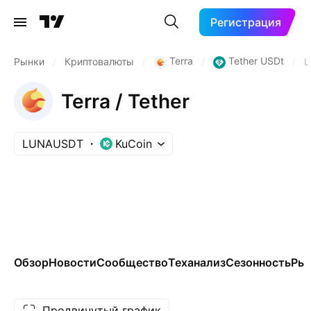
Регистрация
Terra
Tether USDt
Рынки
/
Криптовалюты
/
/
/
L
Terra / Tether
LUNAUSDT
KuCoin
Обзор
Новости
Сообщество
Теханализ
Сезонность
Ры
Продвинутый график