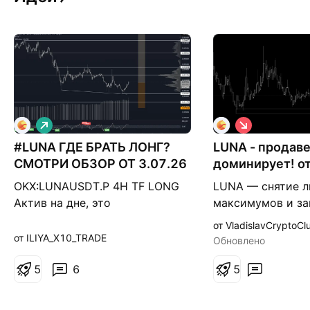
Д
К
л
о
#LUNA ГДЕ БРАТЬ ЛОНГ?
и
LUNA - продав
р
н
о
СМОТРИ ОБЗОР ОТ 3.07.26
доминирует! о
н
т
шорт
а
к
OKX:LUNAUSDT.P 4H TF LONG
LUNA — снятие л
я
а
Актив на дне, это
максимумов и з
я
низколиквидный токен, он
внутри диапазон
от VladislavCryptoCl
может как снижаться вплоть
консолидации. В
от ILIYA_X10_TRADE
Обновлено
до делистинга, так и дать иксы
указывает на не
с текущих Сделка для
5
6
покупателя дост
5
рисковых, заходить только
выше. Под мини
заниженным объёмом ➡️
нетронутую полк