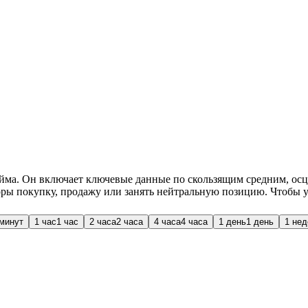
йма. Он включает ключевые данные по скользящим средним, осц
оры покупку, продажу или занять нейтральную позицию. Чтобы у
 минут
1 час
1 час
2 часа
2 часа
4 часа
4 часа
1 день
1 день
1 не