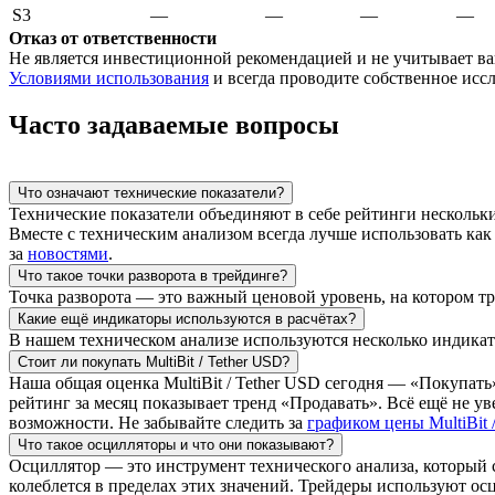
S3
—
—
—
—
Отказ от ответственности
Не является инвестиционной рекомендацией и не учитывает ва
Условиями использования
и всегда проводите собственное исс
Часто задаваемые вопросы
Что означают технические показатели?
Технические показатели объединяют в себе рейтинги нескольк
Вместе с техническим анализом всегда лучше использовать ка
за
новостями
.
Что такое точки разворота в трейдинге?
Точка разворота — это важный ценовой уровень, на котором т
Какие ещё индикаторы используются в расчётах?
В нашем техническом анализе используются несколько индика
Стоит ли покупать
MultiBit / Tether USD
?
Наша общая оценка
MultiBit / Tether USD
сегодня — «Покупать».
рейтинг за месяц показывает тренд «Продавать». Всё ещё не у
возможности. Не забывайте следить за
графиком цены
MultiBit
Что такое осцилляторы и что они показывают?
Осциллятор — это инструмент технического анализа, который 
колеблется в пределах этих значений. Трейдеры используют ос