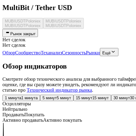
MultiBit / Tether USD
MUBIUSDT
Poloniex
MUBIUSDT
Poloniex
MUBIUSDT
Poloniex
MUBIUSDT
Poloniex
Рынок закрыт
Нет сделок
Нет сделок
Обзор
Сообщество
Теханализ
Сезонность
Рынки
Ещё
Обзор индикаторов
Смотрите обзор технического анализа для выбранного таймфре
оценке, где вы сразу можете увидеть, рекомендуют ли индикат
статью про
Tехнический индикатор рынка
.
1 минута
1 минута
5 минут
5 минут
15 минут
15 минут
30 минут
30
Осцилляторы
Нейтрально
Продавать
Покупать
Активно продавать
Активно покупать