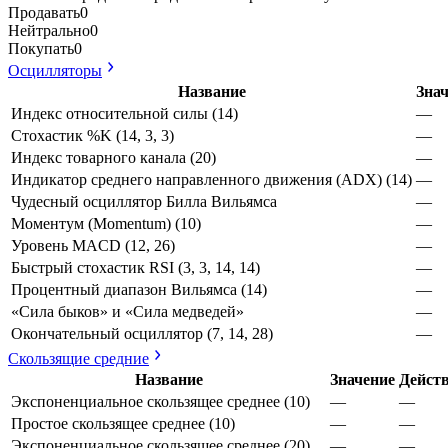
Продавать
0
Нейтрально
0
Покупать
0
Осцилляторы
Название
Зна
Индекс относительной силы (14)
—
Стохастик %K (14, 3, 3)
—
Индекс товарного канала (20)
—
Индикатор среднего направленного движения (ADX) (14)
—
Чудесный осциллятор Билла Вильямса
—
Моментум (Momentum) (10)
—
Уровень MACD (12, 26)
—
Быстрый стохастик RSI (3, 3, 14, 14)
—
Процентный диапазон Вильямса (14)
—
«Сила быков» и «Сила медведей»
—
Окончательный осциллятор (7, 14, 28)
—
Скользящие средние
Название
Значение
Дейст
Экспоненциальное скользящее среднее (10)
—
—
Простое скользящее среднее (10)
—
—
Экспоненциальное скользящее среднее (20)
—
—