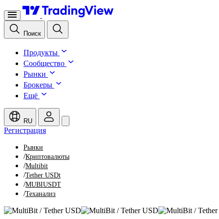
Поиск
Продукты
Сообщество
Рынки
Брокеры
Ещё
RU
Регистрация
Рынки
/
Криптовалюты
/
Multibit
/
Tether USDt
/
MUBIUSDT
/
Теханализ