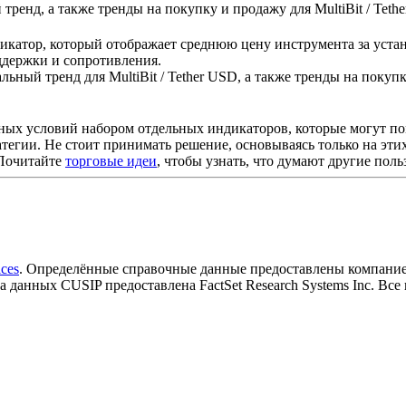
тренд, а также тренды на покупку и продажу для
MultiBit / Tet
икатор, который отображает среднюю цену инструмента за уста
ддержки и сопротивления.
альный тренд для
MultiBit / Tether USD
, а также тренды на поку
ных условий набором отдельных индикаторов, которые могут п
ратегии. Не стоит принимать решение, основываясь только на эт
 Почитайте
торговые идеи
, чтобы узнать, что думают другие пол
ices
.
Определённые справочные данные предоставлены компанией F
за данных CUSIP предоставлена FactSet Research Systems Inc. Вс