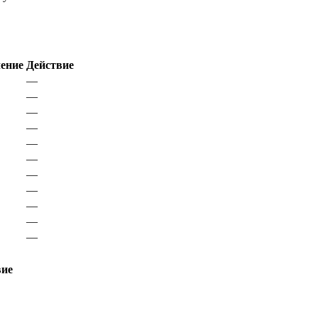
чение
Действие
—
—
—
—
—
—
—
—
—
—
—
вие