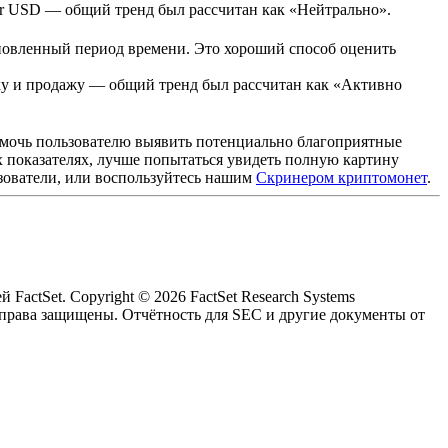
her USD
— общий тренд был рассчитан как «Нейтрально».
новленный период времени. Это хороший способ оценить
пку и продажу — общий тренд был рассчитан как «Активно
омочь пользователю выявить потенциально благоприятные
их показателях, лучше попытаться увидеть полную картину
ьзователи, или воспользуйтесь нашим
Скринером криптомонет
.
actSet. Copyright © 2026 FactSet Research Systems
е права защищены.
Отчётность для SEC и другие документы от