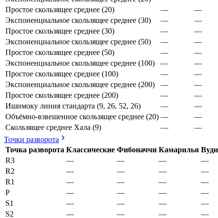
Простое скользящее среднее (20)
—
—
Экспоненциальное скользящее среднее (30)
—
—
Простое скользящее среднее (30)
—
—
Экспоненциальное скользящее среднее (50)
—
—
Простое скользящее среднее (50)
—
—
Экспоненциальное скользящее среднее (100)
—
—
Простое скользящее среднее (100)
—
—
Экспоненциальное скользящее среднее (200)
—
—
Простое скользящее среднее (200)
—
—
Ишимоку линия стандарта (9, 26, 52, 26)
—
—
Объёмно-взвешенное скользящее среднее (20)
—
—
Скользящее среднее Хала (9)
—
—
Точки разворота
Точка разворота
Классические
Фибоначчи
Камарилья
Вуди
R3
—
—
—
—
R2
—
—
—
—
R1
—
—
—
—
P
—
—
—
—
S1
—
—
—
—
S2
—
—
—
—