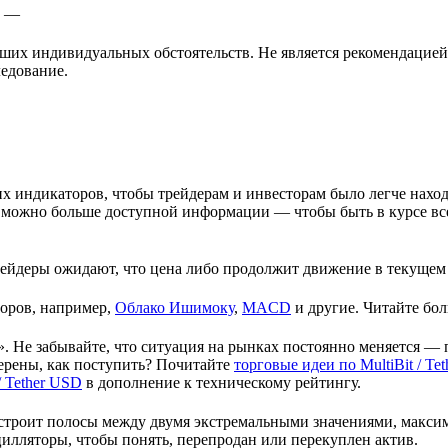
—
ших индивидуальных обстоятельств. Не является рекомендацией
ледование.
их индикаторов, чтобы трейдерам и инвесторам было легче нахо
к можно больше доступной информации — чтобы быть в курсе вс
рейдеры ожидают, что цена либо продолжит движение в текущем 
торов, например,
Облако Ишимоку
,
MACD
и другие. Читайте бо
 Не забывайте, что ситуация на рынках постоянно меняется — п
верены, как поступить? Почитайте
торговые идеи по
MultiBit / Te
 / Tether USD
в дополнение к техническому рейтингу.
строит полосы между двумя экстремальными значениями, максим
цилляторы, чтобы понять, перепродан или перекуплен актив.