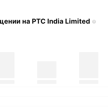
щении на PTC India
Limited