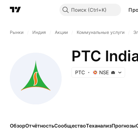
Поиск
Пр
Рынки
/
Индия
/
Акции
/
Коммунальные услуги
/
Э
PTC India
PTC
NSE
Обзор
Отчётность
Сообщество
Теханализ
Прогнозы