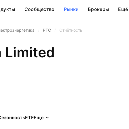
одукты
Сообщество
Рынки
Брокеры
Ещё
лектроэнергетика
/
PTC
/
Отчётность
 Limited
Сезонность
ETF
Ещё