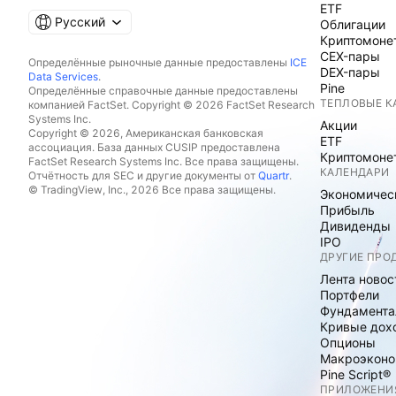
ETF
Русский
Облигации
Криптомоне
CEX-пары
Определённые рыночные данные предоставлены
ICE
DEX-пары
Data Services
.
Pine
Определённые справочные данные предоставлены
ТЕПЛОВЫЕ К
компанией FactSet. Copyright © 2026 FactSet Research
Systems Inc.
Акции
Copyright © 2026, Американская банковская
ETF
ассоциация. База данных CUSIP предоставлена
Криптомоне
FactSet Research Systems Inc. Все права защищены.
КАЛЕНДАРИ
Отчётность для SEC и другие документы от
Quartr
.
© TradingView, Inc., 2026 Все права защищены.
Экономичес
Прибыль
Дивиденды
IPO
ДРУГИЕ ПРО
Лента новос
Портфели
Фундамента
Кривые дох
Опционы
Макроэконо
Pine Script®
ПРИЛОЖЕНИ