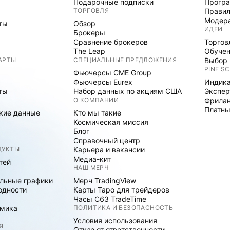
Подарочные подписки
Програ
ТОРГОВЛЯ
Правил
Модер
ты
Обзор
ИДЕИ
Брокеры
Сравнение брокеров
Торгов
The Leap
Обуче
АРТЫ
СПЕЦИАЛЬНЫЕ ПРЕДЛОЖЕНИЯ
Выбор 
PINE SC
Фьючерсы CME Group
Фьючерсы Eurex
Индика
ты
Набор данных по акциям США
Экспе
О КОМПАНИИ
Фрила
Платны
кие данные
Кто мы такие
Космическая миссия
Блог
Справочный центр
ДУКТЫ
Карьера и вакансии
Медиа-кит
тей
НАШ МЕРЧ
льные графики
Мерч TradingView
одности
Карты Таро для трейдеров
Часы C63 TradeTime
мика
ПОЛИТИКА И БЕЗОПАСНОСТЬ
Условия использования
Я
Отказ от ответственности