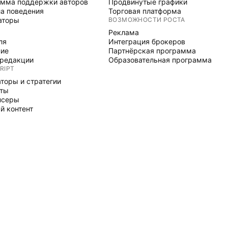
мма поддержки авторов
Продвинутые графики
а поведения
Торговая платформа
аторы
ВОЗМОЖНОСТИ РОСТА
Реклама
ля
Интеграция брокеров
ние
Партнёрская программа
редакции
Образовательная программа
RIPT
торы и стратегии
рты
нсеры
й контент