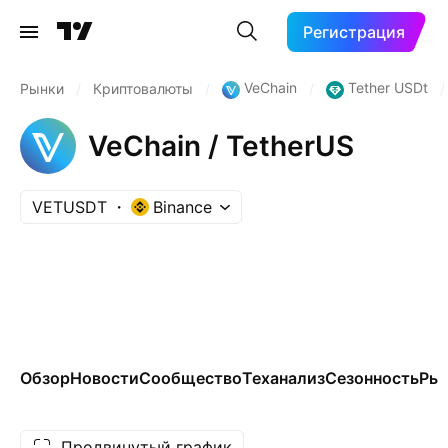
Регистрация
VeChain
Tether USDt
Рынки
/
Криптовалюты
/
/
/
VeChain / TetherUS
VETUSDT
Binance
Обзор
Новости
Сообщество
Теханализ
Сезонность
Ры
Продвинутый график