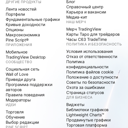
Блог
ДРУГИЕ ПРОДУКТЫ
Справочный центр
Лента новостей
Карьера и вакансии
Портфели
Медиа-кит
Фундаментальные графики
НАШ МЕРЧ
Кривые доходности
Мерч TradingView
Опционы
Карты Таро для трейдеров
Макроэкономика
Часы C63 TradeTime
Pine Script®
ПОЛИТИКА И БЕЗОПАСНОСТЬ
ПРИЛОЖЕНИЯ
Условия использования
Мобильное
Отказ от ответственности
TradingView Desktop
Политика
СООБЩЕСТВО
конфиденциальности
Социальная сеть
Политика файлов cookie
Wall of Love
Положение о доступности
Приведи друга
Советы по безопасности
Программа поддержки
Охота за ошибками
авторов
Страница статусов
Правила поведения
ДЛЯ БИЗНЕСА
Модераторы
Виджеты
ИДЕИ
Библиотеки графиков
Торговля
Lightweight Charts™
Обучение
Продвинутые графики
Выбор редакции
Торговая платформа
PINE SCRIPT