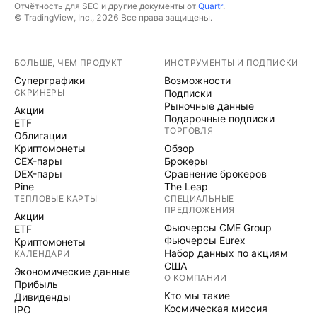
Отчётность для SEC и другие документы от
Quartr
.
© TradingView, Inc., 2026 Все права защищены.
БОЛЬШЕ, ЧЕМ ПРОДУКТ
ИНСТРУМЕНТЫ И ПОДПИСКИ
Суперграфики
Возможности
СКРИНЕРЫ
Подписки
Рыночные данные
Акции
Подарочные подписки
ETF
ТОРГОВЛЯ
Облигации
Криптомонеты
Обзор
CEX-пары
Брокеры
DEX-пары
Сравнение брокеров
Pine
The Leap
ТЕПЛОВЫЕ КАРТЫ
СПЕЦИАЛЬНЫЕ
ПРЕДЛОЖЕНИЯ
Акции
Фьючерсы CME Group
ETF
Фьючерсы Eurex
Криптомонеты
Набор данных по акциям
КАЛЕНДАРИ
США
Экономические данные
О КОМПАНИИ
Прибыль
Кто мы такие
Дивиденды
Космическая миссия
IPO