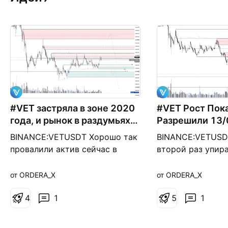
#VET застряла в зоне 2020
#VET Рост Пок
года, и рынок в раздумьях
Разрешили 13/
22.07.26
BINANCE:VETUSDT Хорошо так
BINANCE:VETUSD
провалили актив сейчас в
второй раз упира
боковике завязли прямо на
контрольную зон
контрольной зоне ещё 2020
боковика, но про
от ORDERA_X
от ORDERA_X
года. На месячном таймфрейме
прежнему держат
уже залезли телами свечей в
4
1
Область 0,00496
5
1
зону покупателя, и если в
остается серьез
ближайшие дни не увидим
сопротивлением,