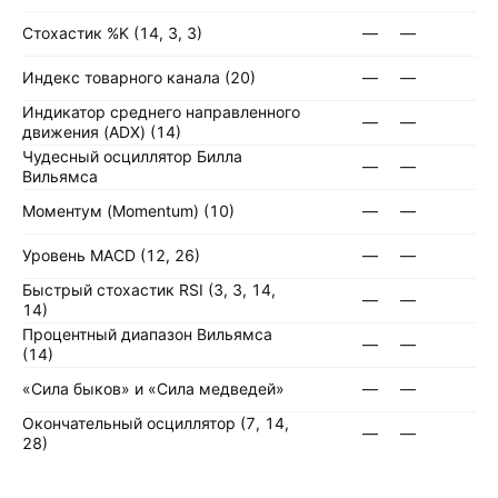
Стохастик %K (14, 3, 3)
—
—
Индекс товарного канала (20)
—
—
Индикатор среднего направленного
—
—
движения (ADX) (14)
Чудесный осциллятор Билла
—
—
Вильямса
Моментум (Momentum) (10)
—
—
Уровень MACD (12, 26)
—
—
Быстрый стохастик RSI (3, 3, 14,
—
—
14)
Процентный диапазон Вильямса
—
—
(14)
«Сила быков» и «Сила медведей»
—
—
Окончательный осциллятор (7, 14,
—
—
28)