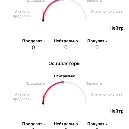
Продавать
Покупать
Активно
Активно покупать
продавать
Нейтрал
Продавать
Нейтрально
Покупать
0
0
0
Осцилляторы
Нейтрально
Продавать
Покупать
Активно
Активно покупать
продавать
Нейтрал
Продавать
Нейтрально
Покупать