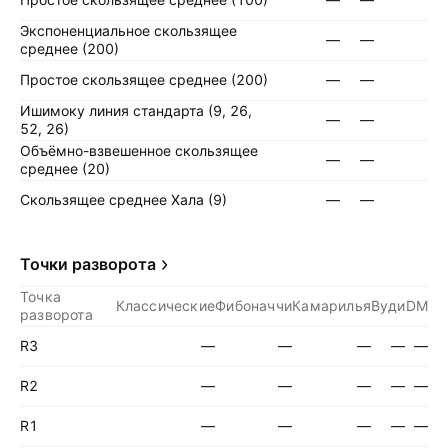
Экспоненциальное скользящее
—
—
среднее (200)
Простое скользящее среднее (200)
—
—
Ишимоку линия стандарта (9, 26,
—
—
52, 26)
Объёмно-взвешенное скользящее
—
—
среднее (20)
Скользящее среднее Хала (9)
—
—
Точки разворота
Точка
Классические
Фибоначчи
Камарилья
Вуди
DM
разворота
R3
—
—
—
—
—
R2
—
—
—
—
—
R1
—
—
—
—
—