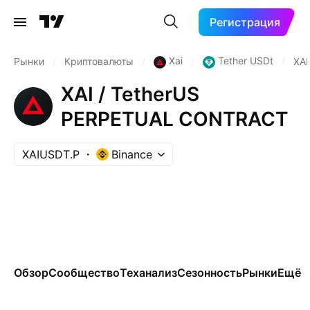
Регистрация
Xai
Tether USDt
Рынки
/
Криптовалюты
/
/
/
XA
XAI / TetherUS
PERPETUAL CONTRACT
XAIUSDT.P
Binance
Обзор
Сообщество
Теханализ
Сезонность
Рынки
Ещё