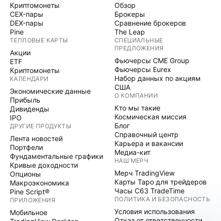
Криптомонеты
Обзор
CEX-пары
Брокеры
DEX-пары
Сравнение брокеров
Pine
The Leap
ТЕПЛОВЫЕ КАРТЫ
СПЕЦИАЛЬНЫЕ
ПРЕДЛОЖЕНИЯ
Акции
Фьючерсы CME Group
ETF
Фьючерсы Eurex
Криптомонеты
Набор данных по акциям
КАЛЕНДАРИ
США
Экономические данные
О КОМПАНИИ
Прибыль
Кто мы такие
Дивиденды
Космическая миссия
IPO
Блог
ДРУГИЕ ПРОДУКТЫ
Справочный центр
Лента новостей
Карьера и вакансии
Портфели
Медиа-кит
Фундаментальные графики
НАШ МЕРЧ
Кривые доходности
Мерч TradingView
Опционы
Карты Таро для трейдеров
Макроэкономика
Часы C63 TradeTime
Pine Script®
ПОЛИТИКА И БЕЗОПАСНОСТЬ
ПРИЛОЖЕНИЯ
Условия использования
Мобильное
Отказ от ответственности