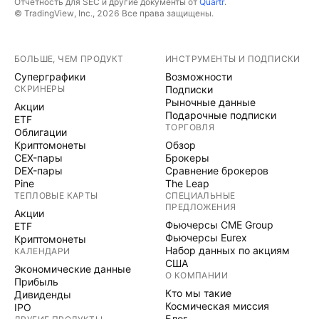
Отчётность для SEC и другие документы от
Quartr
.
© TradingView, Inc., 2026 Все права защищены.
БОЛЬШЕ, ЧЕМ ПРОДУКТ
ИНСТРУМЕНТЫ И ПОДПИСКИ
Суперграфики
Возможности
СКРИНЕРЫ
Подписки
Рыночные данные
Акции
Подарочные подписки
ETF
ТОРГОВЛЯ
Облигации
Криптомонеты
Обзор
CEX-пары
Брокеры
DEX-пары
Сравнение брокеров
Pine
The Leap
ТЕПЛОВЫЕ КАРТЫ
СПЕЦИАЛЬНЫЕ
ПРЕДЛОЖЕНИЯ
Акции
Фьючерсы CME Group
ETF
Фьючерсы Eurex
Криптомонеты
Набор данных по акциям
КАЛЕНДАРИ
США
Экономические данные
О КОМПАНИИ
Прибыль
Кто мы такие
Дивиденды
Космическая миссия
IPO
Блог