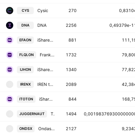
Cysic
270
0,8310
CYS
DNA
2256
0,49379e-1
DNA
iShares MSCI EAFE Tokenized ETF (Ondo)
881
111,1
EFAON
Franklin US Large Cap Multifactor Index Tokenized ETF (Ondo)
1732
79,80
FLQLON
iShares Core S&P MidCap Tokenized ETF (Ondo)
1340
77,82
IJHON
IREN tokenized stock (xStock)
2089
42,38
IRENX
I
iShares Core S&P Total US Stock Market Tokenized ETF (Ondo)
844
168,7
ITOTON
The Juggernaut
1494
0,00198376930000000
JUGGERNAUT
J
Ondas tokenized stock (xStock)
2127
9,234
ONDSX
O