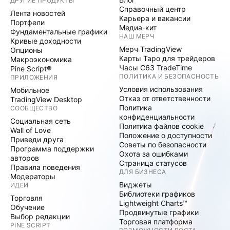
ДРУГИЕ ПРОДУКТЫ
Справочный центр
Лента новостей
Карьера и вакансии
Портфели
Медиа-кит
Фундаментальные графики
НАШ МЕРЧ
Кривые доходности
Мерч TradingView
Опционы
Карты Таро для трейдеров
Макроэкономика
Часы C63 TradeTime
Pine Script®
ПОЛИТИКА И БЕЗОПАСНОСТЬ
ПРИЛОЖЕНИЯ
Условия использования
Мобильное
Отказ от ответственности
TradingView Desktop
Политика
СООБЩЕСТВО
конфиденциальности
Социальная сеть
Политика файлов cookie
Wall of Love
Положение о доступности
Приведи друга
Советы по безопасности
Программа поддержки
Охота за ошибками
авторов
Страница статусов
Правила поведения
ДЛЯ БИЗНЕСА
Модераторы
Виджеты
ИДЕИ
Библиотеки графиков
Торговля
Lightweight Charts™
Обучение
Продвинутые графики
Выбор редакции
Торговая платформа
PINE SCRIPT