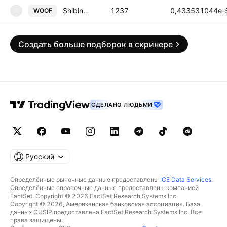
Shibinhood
1237
0,433531044e-
WOOF
W
Создать больше подборок в скринере
СДЕЛАНО ЛЮДЬМИ
Русский
Определённые рыночные данные предоставлены
ICE Data Services
.
Определённые справочные данные предоставлены компанией
FactSet. Copyright © 2026 FactSet Research Systems Inc.
Copyright © 2026, Американская банковская ассоциация. База
данных CUSIP предоставлена FactSet Research Systems Inc. Все
права защищены.