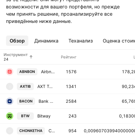
возможности для вашего портфеля, но прежде
чем принять решение, проанализируйте все
приведённые ниже данные.
Обзор
Ещё
Динамика
Теханализ
Оценка стои
Инструмент
Рейтинг
Airbnb Tokenized Stock (Ondo)
1576
178,2
ABNBON
AXT Tokenized bStocks
1341
90,23
AXTIB
A
Bank of America Tokenized Stock (Ondo)
2584
65,76
BACON
Bitway
243
0,1830
BTW
Chonketha the Wet Beaver
954
0,00960703994000000
CHONKETHA
C