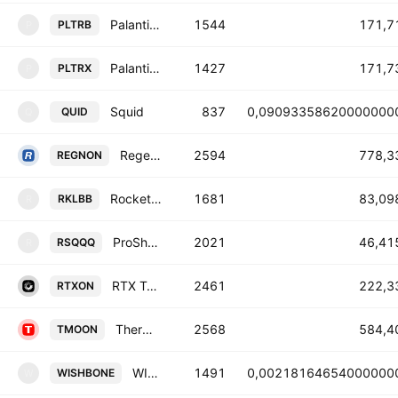
Palantir Tokenized bStocks
1544
171,7
PLTRB
P
Palantir tokenized stock (xStock)
1427
171,7
PLTRX
P
Squid
837
0,09093358620000000
QUID
Q
Regeneron Pharmaceuticals Tokenized Stock (Ondo)
2594
778,3
REGNON
Rocket Lab Tokenized bStocks
1681
83,09
RKLBB
R
ProShares UltraPro Short QQQ Tokenized Stock (Reality)
2021
46,41
RSQQQ
R
RTX Tokenized Stock (Ondo)
2461
222,3
RTXON
Thermo Fisher Scientific Tokenized Stock (Ondo)
2568
584,4
TMOON
WISHBONE
1491
0,00218164654000000
WISHBONE
W