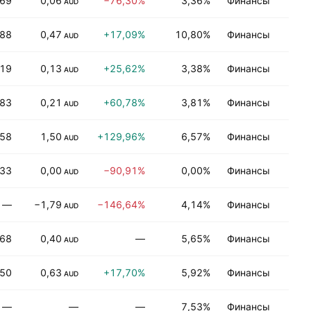
,69
0,06
−76,30%
3,36%
Финансы
А
AUD
,88
0,47
+17,09%
10,80%
Финансы
П
AUD
,19
0,13
+25,62%
3,38%
Финансы
А
AUD
,83
0,21
+60,78%
3,81%
Финансы
Н
AUD
,58
1,50
+129,96%
6,57%
Финансы
П
AUD
,33
0,00
−90,91%
0,00%
Финансы
Н
AUD
—
−1,79
−146,64%
4,14%
Финансы
Н
AUD
,68
0,40
—
5,65%
Финансы
Н
AUD
,50
0,63
+17,70%
5,92%
Финансы
Н
AUD
—
—
—
7,53%
Финансы
Н