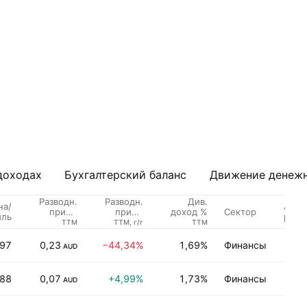
доходах
Бухгалтерский баланс
Движение денежн
Разводн.
Разводн.
Див.
на/
Анал
Сектор
приб./
приб./
доход %
ыль
рейт
акцию
акцию,
TTM
TTM, г/г
TTM
рост
,97
0,23
−44,34%
1,69%
Финансы
П
AUD
,88
0,07
+4,99%
1,73%
Финансы
П
AUD