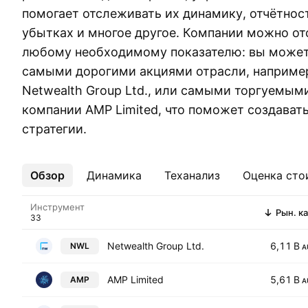
помогает отслеживать их динамику, отчётнос
убытках и многое другое. Компании можно от
любому необходимому показателю: вы может
самыми дорогими акциями отрасли, наприме
Netwealth Group Ltd., или самыми торгуемым
компании AMP Limited, что поможет создават
стратегии.
Обзор
Ещё
Динамика
Теханализ
Оценка сто
Инструмент
Рын. ка
Netwealth Group Ltd.
6,11 B
NWL
A
AMP Limited
5,61 B
AMP
A