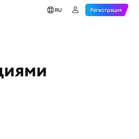
RU
Регистрация
циями