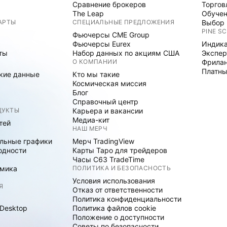
Сравнение брокеров
Торгов
The Leap
Обуче
АРТЫ
СПЕЦИАЛЬНЫЕ ПРЕДЛОЖЕНИЯ
Выбор 
PINE SC
Фьючерсы CME Group
Фьючерсы Eurex
Индика
ты
Набор данных по акциям США
Экспе
О КОМПАНИИ
Фрила
Платны
кие данные
Кто мы такие
Космическая миссия
Блог
Справочный центр
ДУКТЫ
Карьера и вакансии
Медиа-кит
тей
НАШ МЕРЧ
льные графики
Мерч TradingView
одности
Карты Таро для трейдеров
Часы C63 TradeTime
мика
ПОЛИТИКА И БЕЗОПАСНОСТЬ
Условия использования
Я
Отказ от ответственности
Политика конфиденциальности
 Desktop
Политика файлов cookie
Положение о доступности
Советы по безопасности