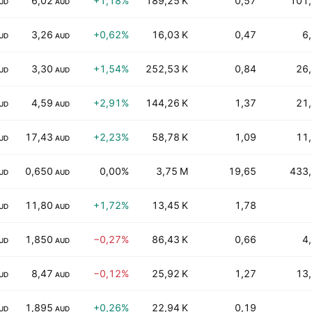
6,02
+1,18%
189,25 K
0,57
101
UD
AUD
3,26
+0,62%
16,03 K
0,47
6
UD
AUD
3,30
+1,54%
252,53 K
0,84
26
UD
AUD
4,59
+2,91%
144,26 K
1,37
21
UD
AUD
17,43
+2,23%
58,78 K
1,09
11
UD
AUD
0,650
0,00%
3,75 M
19,65
433
UD
AUD
11,80
+1,72%
13,45 K
1,78
UD
AUD
1,850
−0,27%
86,43 K
0,66
4
UD
AUD
8,47
−0,12%
25,92 K
1,27
13
UD
AUD
1,895
+0,26%
22,94 K
0,19
UD
AUD