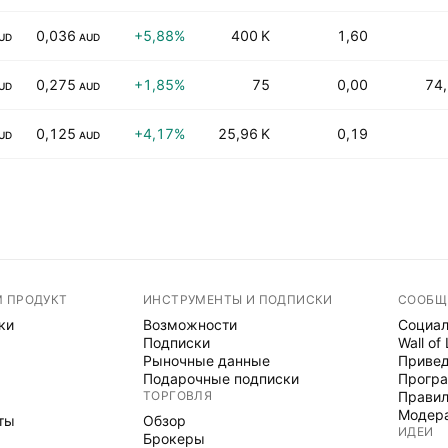
0,036
+5,88%
400 K
1,60
UD
AUD
0,275
+1,85%
75
0,00
74
UD
AUD
0,125
+4,17%
25,96 K
0,19
UD
AUD
М ПРОДУКТ
ИНСТРУМЕНТЫ И ПОДПИСКИ
СООБЩ
ки
Возможности
Социал
Подписки
Wall of
Рыночные данные
Привед
Подарочные подписки
Програ
ТОРГОВЛЯ
Правил
Модер
ты
Обзор
ИДЕИ
Брокеры