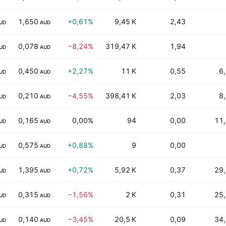
1,650
+0,61%
9,45 K
2,43
UD
AUD
0,078
−8,24%
319,47 K
1,94
UD
AUD
0,450
+2,27%
11 K
0,55
6
UD
AUD
0,210
−4,55%
398,41 K
2,03
8
UD
AUD
0,165
0,00%
94
0,00
11
UD
AUD
0,575
+0,88%
9
0,00
UD
AUD
1,395
+0,72%
5,92 K
0,37
29
UD
AUD
0,315
−1,56%
2 K
0,31
25
UD
AUD
0,140
−3,45%
20,5 K
0,09
34
UD
AUD