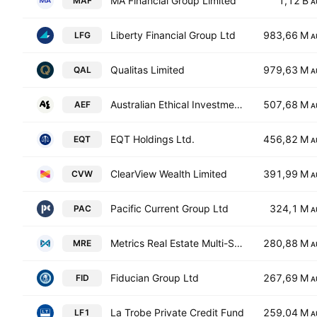
MA Financial Group Limited
1,12 B
MAF
A
Liberty Financial Group Ltd
983,66 M
LFG
A
Qualitas Limited
979,63 M
QAL
A
Australian Ethical Investment Ltd
507,68 M
AEF
A
EQT Holdings Ltd.
456,82 M
EQT
A
ClearView Wealth Limited
391,99 M
CVW
A
Pacific Current Group Ltd
324,1 M
PAC
A
Metrics Real Estate Multi-Strategy Fund
280,88 M
MRE
A
Fiducian Group Ltd
267,69 M
FID
A
La Trobe Private Credit Fund
259,04 M
LF1
A