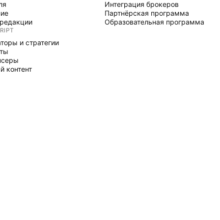
ля
Интеграция брокеров
ние
Партнёрская программа
редакции
Образовательная программа
RIPT
торы и стратегии
рты
нсеры
й контент