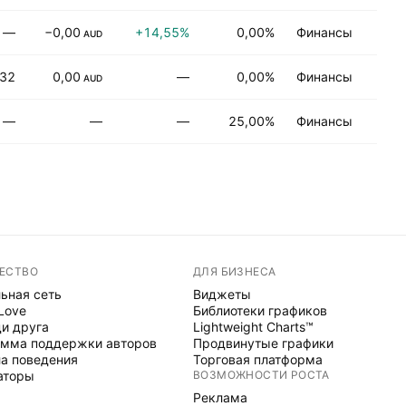
—
−0,00
+14,55%
0,00%
Финансы
Н
AUD
,32
0,00
—
0,00%
Финансы
Н
AUD
—
—
—
25,00%
Финансы
Н
ЕСТВО
ДЛЯ БИЗНЕСА
ьная сеть
Виджеты
 Love
Библиотеки графиков
и друга
Lightweight Charts™
мма поддержки авторов
Продвинутые графики
а поведения
Торговая платформа
аторы
ВОЗМОЖНОСТИ РОСТА
Реклама