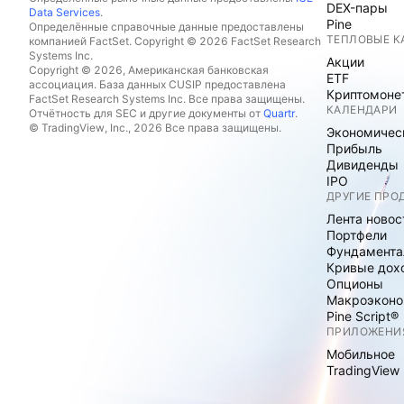
DEX-пары
Data Services
.
Pine
Определённые справочные данные предоставлены
ТЕПЛОВЫЕ К
компанией FactSet. Copyright © 2026 FactSet Research
Systems Inc.
Акции
Copyright © 2026, Американская банковская
ETF
ассоциация. База данных CUSIP предоставлена
Криптомоне
FactSet Research Systems Inc. Все права защищены.
КАЛЕНДАРИ
Отчётность для SEC и другие документы от
Quartr
.
© TradingView, Inc., 2026 Все права защищены.
Экономичес
Прибыль
Дивиденды
IPO
ДРУГИЕ ПРО
Лента новос
Портфели
Фундамента
Кривые дох
Опционы
Макроэконо
Pine Script®
ПРИЛОЖЕНИ
Мобильное
TradingView