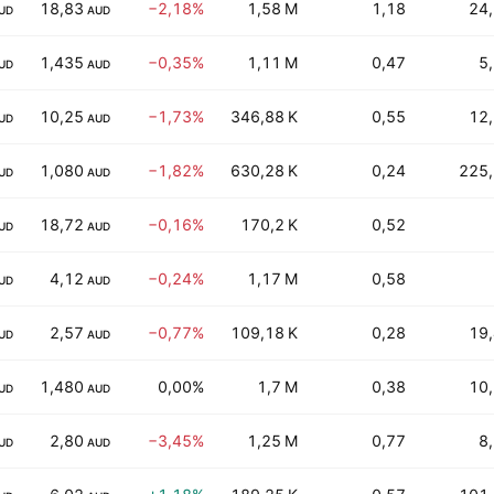
18,83
−2,18%
1,58 M
1,18
24
UD
AUD
1,435
−0,35%
1,11 M
0,47
5
UD
AUD
10,25
−1,73%
346,88 K
0,55
12
UD
AUD
1,080
−1,82%
630,28 K
0,24
225
UD
AUD
18,72
−0,16%
170,2 K
0,52
UD
AUD
4,12
−0,24%
1,17 M
0,58
UD
AUD
2,57
−0,77%
109,18 K
0,28
19
UD
AUD
1,480
0,00%
1,7 M
0,38
10
UD
AUD
2,80
−3,45%
1,25 M
0,77
8
UD
AUD