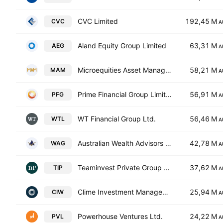
CVC Limited
192,45 M
CVC
A
Aland Equity Group Limited
63,31 M
AEG
A
Microequities Asset Management Group Ltd.
58,21 M
MAM
A
Prime Financial Group Limited
56,91 M
PFG
A
WT Financial Group Ltd.
56,46 M
WTL
A
Australian Wealth Advisors Group Ltd.
42,78 M
WAG
A
Teaminvest Private Group Ltd
37,62 M
TIP
A
Clime Investment Management Ltd
25,94 M
CIW
A
Powerhouse Ventures Ltd.
24,22 M
PVL
A