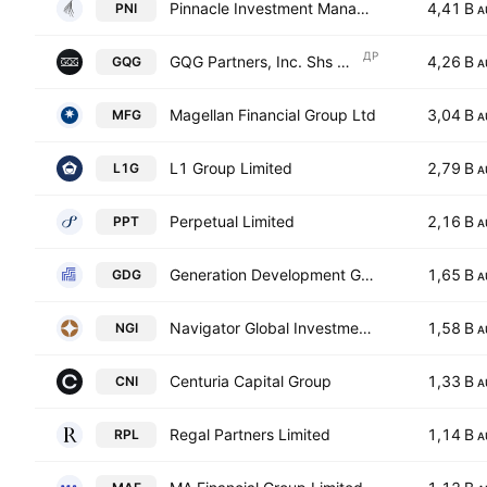
Pinnacle Investment Management Group Limited
4,41 B
PNI
A
ДР
GQG Partners, Inc. Shs Chess Depository Interests Repr 1 Sh
4,26 B
GQG
A
Magellan Financial Group Ltd
3,04 B
MFG
A
L1 Group Limited
2,79 B
L1G
A
Perpetual Limited
2,16 B
PPT
A
Generation Development Group Limited
1,65 B
GDG
A
Navigator Global Investments Ltd
1,58 B
NGI
A
Centuria Capital Group
1,33 B
CNI
A
Regal Partners Limited
1,14 B
RPL
A