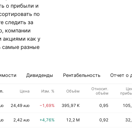
ть о прибыли и
сортировать по
е следить за
р, компании
и акциями как у
ь самые разные
имости
Дивиденды
Рентабельность
Отчет о 
Относит.
Це
п.
Цена
Изм. %
Объём
объём
приб
24,49
−1,69%
395,97 K
0,95
105
UD
AUD
2,42
+4,76%
12,2 M
0,92
32
UD
AUD