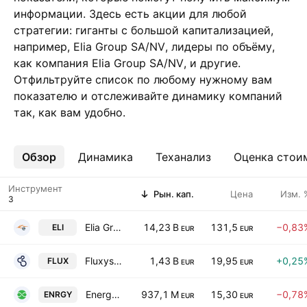
информации. Здесь есть акции для любой
стратегии: гиганты с большой капитализацией,
например, Elia Group SA/NV, лидеры по объёму,
как компания Elia Group SA/NV, и другие.
Отфильтруйте список по любому нужному вам
показателю и отслеживайте динамику компаний
так, как вам удобно.
Обзор
Ещё
Динамика
Теханализ
Оценка стои
Инструмент
Рын. кап.
Цена
Изм. 
Elia Group SA/NV
14,23 B
131,5
−0,83
ELI
EUR
EUR
Fluxys Belgium SA Class D
1,43 B
19,95
+0,25
FLUX
EUR
EUR
EnergyVision NV
937,1 M
15,30
−0,78
ENRGY
EUR
EUR