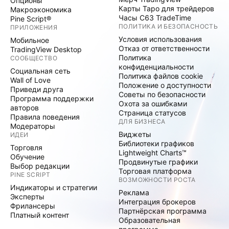
Опционы
Карты Таро для трейдеров
Макроэкономика
Часы C63 TradeTime
Pine Script®
ПОЛИТИКА И БЕЗОПАСНОСТЬ
ПРИЛОЖЕНИЯ
Условия использования
Мобильное
Отказ от ответственности
TradingView Desktop
Политика
СООБЩЕСТВО
конфиденциальности
Социальная сеть
Политика файлов cookie
Wall of Love
Положение о доступности
Приведи друга
Советы по безопасности
Программа поддержки
Охота за ошибками
авторов
Страница статусов
Правила поведения
ДЛЯ БИЗНЕСА
Модераторы
Виджеты
ИДЕИ
Библиотеки графиков
Торговля
Lightweight Charts™
Обучение
Продвинутые графики
Выбор редакции
Торговая платформа
PINE SCRIPT
ВОЗМОЖНОСТИ РОСТА
Индикаторы и стратегии
Реклама
Эксперты
Интеграция брокеров
Фрилансеры
Партнёрская программа
Платный контент
Образовательная