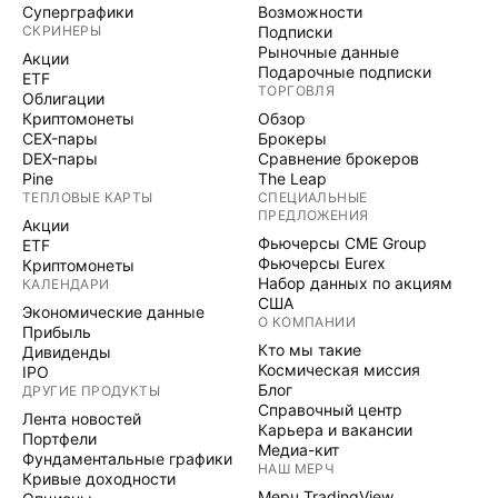
Суперграфики
Возможности
СКРИНЕРЫ
Подписки
Рыночные данные
Акции
Подарочные подписки
ETF
ТОРГОВЛЯ
Облигации
Криптомонеты
Обзор
CEX-пары
Брокеры
DEX-пары
Сравнение брокеров
Pine
The Leap
ТЕПЛОВЫЕ КАРТЫ
СПЕЦИАЛЬНЫЕ
ПРЕДЛОЖЕНИЯ
Акции
Фьючерсы CME Group
ETF
Фьючерсы Eurex
Криптомонеты
Набор данных по акциям
КАЛЕНДАРИ
США
Экономические данные
О КОМПАНИИ
Прибыль
Кто мы такие
Дивиденды
Космическая миссия
IPO
Блог
ДРУГИЕ ПРОДУКТЫ
Справочный центр
Лента новостей
Карьера и вакансии
Портфели
Медиа-кит
Фундаментальные графики
НАШ МЕРЧ
Кривые доходности
Мерч TradingView