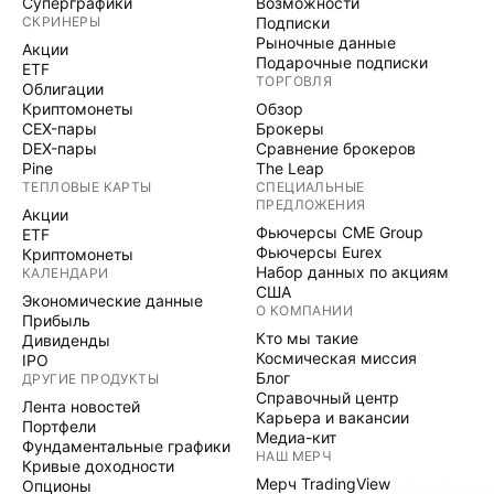
Суперграфики
Возможности
СКРИНЕРЫ
Подписки
Рыночные данные
Акции
Подарочные подписки
ETF
ТОРГОВЛЯ
Облигации
Криптомонеты
Обзор
CEX-пары
Брокеры
DEX-пары
Сравнение брокеров
Pine
The Leap
ТЕПЛОВЫЕ КАРТЫ
СПЕЦИАЛЬНЫЕ
ПРЕДЛОЖЕНИЯ
Акции
Фьючерсы CME Group
ETF
Фьючерсы Eurex
Криптомонеты
Набор данных по акциям
КАЛЕНДАРИ
США
Экономические данные
О КОМПАНИИ
Прибыль
Кто мы такие
Дивиденды
Космическая миссия
IPO
Блог
ДРУГИЕ ПРОДУКТЫ
Справочный центр
Лента новостей
Карьера и вакансии
Портфели
Медиа-кит
Фундаментальные графики
НАШ МЕРЧ
Кривые доходности
Мерч TradingView
Опционы