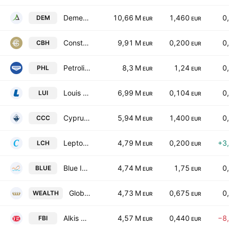
Demetra Holdings Plc
10,66 M
1,460
0
DEM
EUR
EUR
Constantinou Bros Hotels Public Company Ltd
9,91 M
0,200
0
CBH
EUR
EUR
Petrolina (Holdings) Public Ltd.
8,3 M
1,24
0
PHL
EUR
EUR
Louis Public Company Ltd.
6,99 M
0,104
0
LUI
EUR
EUR
Cyprus Cement Company Limited
5,94 M
1,400
0
CCC
EUR
EUR
Leptos Calypso Hotels Limited
4,79 M
0,200
+3
LCH
EUR
EUR
Blue Island Plc
4,74 M
1,75
0
BLUE
EUR
EUR
GlobalWealth Group Plc
4,73 M
0,675
0
WEALTH
EUR
EUR
Alkis H. Hadjikyriacos (Frou Frou Biscuits) Public Ltd.
4,57 M
0,440
−8
FBI
EUR
EUR