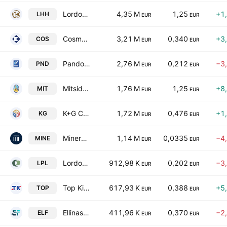
Lordos Hotel(Holdings) Public Ltd.
4,35 M
1,25
+1
LHH
EUR
EUR
Cosmos Insurance Public Co. Ltd.
3,21 M
0,340
+3
COS
EUR
EUR
Pandora Investments Public Ltd.
2,76 M
0,212
−3
PND
EUR
EUR
Mitsides Public Company Ltd.
1,76 M
1,25
+8
MIT
EUR
EUR
K+G Complex Public Company Ltd
1,72 M
0,476
+1
KG
EUR
EUR
Minerva Insurance Co Public Ltd.
1,14 M
0,0335
−4
MINE
EUR
EUR
Lordos United Public Ltd
912,98 K
0,202
−3
LPL
EUR
EUR
Top Kinisis Travel Public Limited
617,93 K
0,388
+5
TOP
EUR
EUR
Ellinas Finance Public Company Ltd
411,96 K
0,370
−2
ELF
EUR
EUR