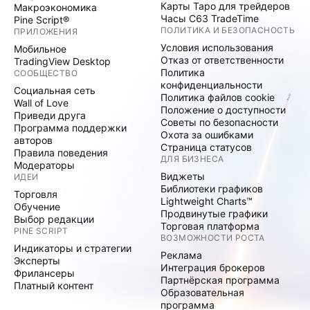
Карты Таро для трейдеров
Макроэкономика
Часы C63 TradeTime
Pine Script®
ПОЛИТИКА И БЕЗОПАСНОСТЬ
ПРИЛОЖЕНИЯ
Условия использования
Мобильное
Отказ от ответственности
TradingView Desktop
Политика
СООБЩЕСТВО
конфиденциальности
Социальная сеть
Политика файлов cookie
Wall of Love
Положение о доступности
Приведи друга
Советы по безопасности
Программа поддержки
Охота за ошибками
авторов
Страница статусов
Правила поведения
ДЛЯ БИЗНЕСА
Модераторы
Виджеты
ИДЕИ
Библиотеки графиков
Торговля
Lightweight Charts™
Обучение
Продвинутые графики
Выбор редакции
Торговая платформа
PINE SCRIPT
ВОЗМОЖНОСТИ РОСТА
Индикаторы и стратегии
Реклама
Эксперты
Интеграция брокеров
Фрилансеры
Партнёрская программа
Платный контент
Образовательная
программа