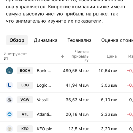
она управляется. Кипрские компании ниже имеют
самую высокую чистую прибыль на рынке, так
что внимательно изучите их показатели.
Обзор
Ещё
Динамика
Теханализ
Оценка стои
Чистая
Инструмент
Цена
Из
прибыль
FY
Bank of Cyprus Holdings Plc
480,56 M
10,64
−0
BOCH
EUR
EUR
Logicom Public Ltd.
41,94 M
3,06
−0
LOG
EUR
EUR
Vassiliko Cement Works Public Co. Ltd.
35,53 M
6,10
0
VCW
EUR
EUR
Atlantic Insurance Company Public Limited
20,18 M
2,36
−0
ATL
EUR
EUR
KEO plc
13,5 M
3,20
0
KEO
EUR
EUR