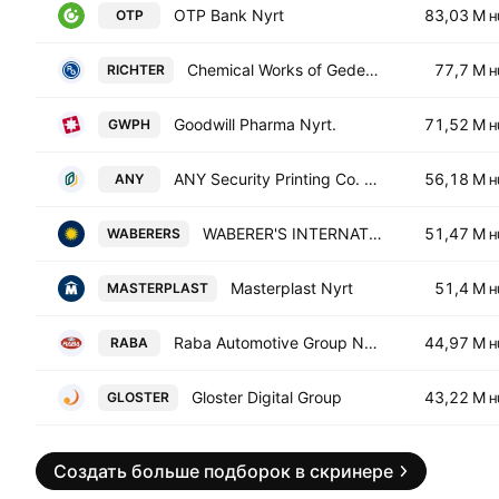
OTP Bank Nyrt
83,03 M
OTP
H
Chemical Works of Gedeon Richter Plc
77,7 M
RICHTER
H
Goodwill Pharma Nyrt.
71,52 M
GWPH
H
ANY Security Printing Co. Plc
56,18 M
ANY
H
WABERER'S INTERNATIONAL NYRT.
51,47 M
WABERERS
H
Masterplast Nyrt
51,4 M
MASTERPLAST
H
Raba Automotive Group Nyrt.
44,97 M
RABA
H
Gloster Digital Group
43,22 M
GLOSTER
H
Создать больше подборок в скринере