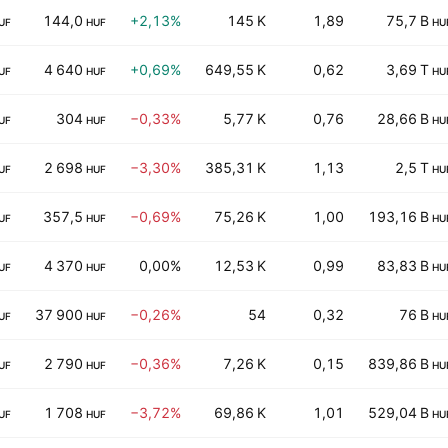
144,0
+2,13%
145 K
1,89
75,7 B
UF
HUF
HU
4 640
+0,69%
649,55 K
0,62
3,69 T
UF
HUF
HU
304
−0,33%
5,77 K
0,76
28,66 B
UF
HUF
HU
2 698
−3,30%
385,31 K
1,13
2,5 T
UF
HUF
HU
357,5
−0,69%
75,26 K
1,00
193,16 B
UF
HUF
HU
4 370
0,00%
12,53 K
0,99
83,83 B
UF
HUF
HU
37 900
−0,26%
54
0,32
76 B
UF
HUF
HU
2 790
−0,36%
7,26 K
0,15
839,86 B
UF
HUF
HU
1 708
−3,72%
69,86 K
1,01
529,04 B
UF
HUF
HU