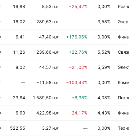
16,88
8,53
−25,42%
0,00%
Рознична
F
HUF
16,02
289,63
—
3,58%
Энергети
F
HUF
6,41
47,40
+176,96%
0,00%
Финансы
F
HUF
11,26
239,66
+22,76%
5,52%
Связь
F
HUF
8,02
44,57
−21,02%
5,59%
Электрон
F
HUF
—
−11,58
−103,43%
0,00%
Коммунал
F
HUF
23,84
1 589,50
+6,36%
4,08%
Потребит
F
HUF
6,60
422,98
−24,17%
4,43%
Финансы
F
HUF
522,55
3,27
—
0,00%
Технолог
F
HUF