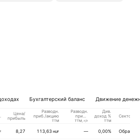
доходах
Бухгалтерский баланс
Движение денежн
Разводн.
Разводн.
Див.
Цена/
.
Сектор
приб./акцию
приб./
доход %
прибыль
акцию,
TTM
TTM, г/г
TTM
рост
8,27
113,63
—
0,00%
Обрабат
F
HUF