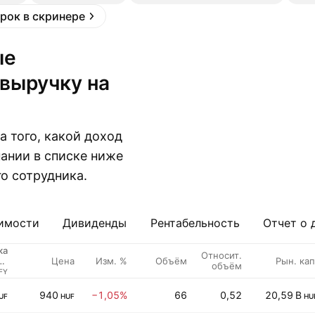
рок в скринере
выручку на
 того, какой доход
ании в списке ниже
о сотрудника.
имости
Дивиденды
Рентабельность
Отчет о 
ка
Относит.
Цена
Изм. %
Объём
Рын. кап
на
объём
ка
FY
940
−1,05%
66
0,52
20,59 B
UF
HUF
HU