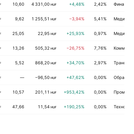
10,60
4 331,00
+4,48%
2,42%
Финансы
F
HUF
9,62
1 255,51
−3,94%
5,41%
Медицинс
F
HUF
25,05
22,95
+25,93%
0,97%
Медицинс
F
HUF
13,26
505,32
−26,75%
7,76%
Коммерче
F
HUF
5,52
868,20
+34,70%
2,97%
Транспор
F
HUF
—
−96,50
+47,62%
0,00%
Обрабат
F
HUF
10,57
201,11
+953,42%
0,00%
Промышле
F
HUF
47,66
11,54
+190,25%
0,00%
Технолог
F
HUF