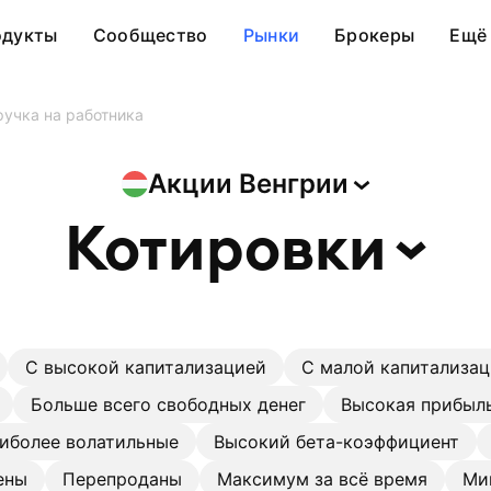
одукты
Сообщество
Рынки
Брокеры
Ещё
учка на работника
Акции
Венгрии
Котировки
С высокой капитализацией
С малой капитализа
Больше всего свободных денег
Высокая прибыль
иболее волатильные
Высокий бета-коэффициент
ены
Перепроданы
Максимум за всё время
Ми