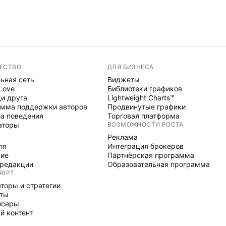
ЕСТВО
ДЛЯ БИЗНЕСА
ьная сеть
Виджеты
 Love
Библиотеки графиков
и друга
Lightweight Charts™
мма поддержки авторов
Продвинутые графики
а поведения
Торговая платформа
аторы
ВОЗМОЖНОСТИ РОСТА
Реклама
ля
Интеграция брокеров
ние
Партнёрская программа
редакции
Образовательная программа
RIPT
торы и стратегии
рты
нсеры
й контент