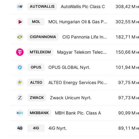
AutoWallis Plc Class C
308,42 M
AUTOWALLIS
H
MOL Hungarian Oil & Gas Plc Class A
302,55 M
MOL
H
CIG Pannonia Life Insurance Plc
182,71 M
CIGPANNONIA
H
Magyar Telekom Telecommunications PLC
150,66 M
MTELEKOM
H
OPUS GLOBAL Nyrt.
101,94 M
OPUS
H
ALTEO Energy Services Plc Class A
97,75 M
ALTEO
H
Zwack Unicum Nyrt.
97,73 M
ZWACK
H
MBH Bank Plc. Class A
90,99 M
MKBBANK
H
4iG Nyrt.
89,11 M
4IG
H