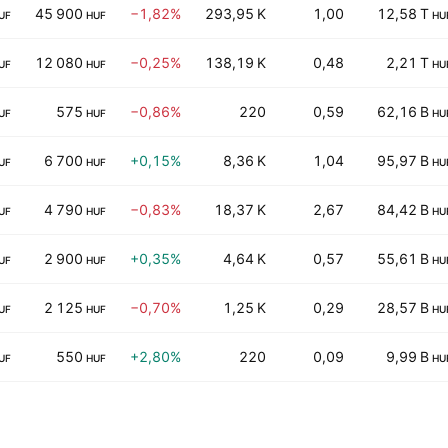
45 900
−1,82%
293,95 K
1,00
12,58 T
UF
HUF
HU
12 080
−0,25%
138,19 K
0,48
2,21 T
UF
HUF
HU
575
−0,86%
220
0,59
62,16 B
UF
HUF
HU
6 700
+0,15%
8,36 K
1,04
95,97 B
UF
HUF
HU
4 790
−0,83%
18,37 K
2,67
84,42 B
UF
HUF
HU
2 900
+0,35%
4,64 K
0,57
55,61 B
UF
HUF
HU
2 125
−0,70%
1,25 K
0,29
28,57 B
UF
HUF
HU
550
+2,80%
220
0,09
9,99 B
UF
HUF
HU