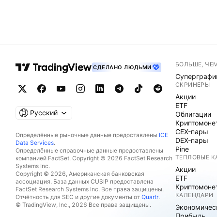
БОЛЬШЕ, ЧЕ
СДЕЛАНО ЛЮДЬМИ
Суперграфи
СКРИНЕРЫ
Акции
ETF
Русский
Облигации
Криптомоне
CEX-пары
Определённые рыночные данные предоставлены
ICE
DEX-пары
Data Services
.
Pine
Определённые справочные данные предоставлены
ТЕПЛОВЫЕ К
компанией FactSet. Copyright © 2026 FactSet Research
Systems Inc.
Акции
Copyright © 2026, Американская банковская
ETF
ассоциация. База данных CUSIP предоставлена
Криптомоне
FactSet Research Systems Inc. Все права защищены.
КАЛЕНДАРИ
Отчётность для SEC и другие документы от
Quartr
.
© TradingView, Inc., 2026 Все права защищены.
Экономичес
Прибыль