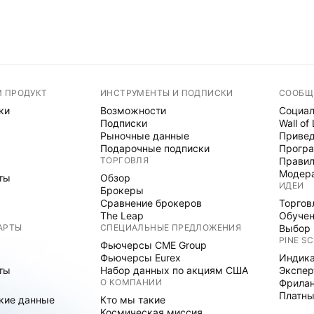
М ПРОДУКТ
ИНСТРУМЕНТЫ И ПОДПИСКИ
СООБЩ
ки
Возможности
Социал
Подписки
Wall of
Рыночные данные
Привед
Подарочные подписки
Програ
ТОРГОВЛЯ
Правил
Модер
ты
Обзор
ИДЕИ
Брокеры
Сравнение брокеров
Торгов
The Leap
Обуче
АРТЫ
СПЕЦИАЛЬНЫЕ ПРЕДЛОЖЕНИЯ
Выбор 
PINE SC
Фьючерсы CME Group
Фьючерсы Eurex
Индика
ты
Набор данных по акциям США
Экспе
О КОМПАНИИ
Фрила
Платны
кие данные
Кто мы такие
Космическая миссия