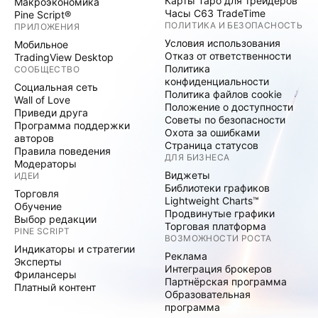
Карты Таро для трейдеров
Макроэкономика
Часы C63 TradeTime
Pine Script®
ПОЛИТИКА И БЕЗОПАСНОСТЬ
ПРИЛОЖЕНИЯ
Условия использования
Мобильное
Отказ от ответственности
TradingView Desktop
Политика
СООБЩЕСТВО
конфиденциальности
Социальная сеть
Политика файлов cookie
Wall of Love
Положение о доступности
Приведи друга
Советы по безопасности
Программа поддержки
Охота за ошибками
авторов
Страница статусов
Правила поведения
ДЛЯ БИЗНЕСА
Модераторы
Виджеты
ИДЕИ
Библиотеки графиков
Торговля
Lightweight Charts™
Обучение
Продвинутые графики
Выбор редакции
Торговая платформа
PINE SCRIPT
ВОЗМОЖНОСТИ РОСТА
Индикаторы и стратегии
Реклама
Эксперты
Интеграция брокеров
Фрилансеры
Партнёрская программа
Платный контент
Образовательная
программа