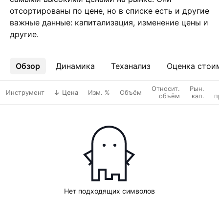
отсортированы по цене, но в списке есть и другие
важные данные: капитализация, изменение цены и
другие.
Обзор
Ещё
Динамика
Теханализ
Оценка стои
Относит.
Рын.
Инструмент
Цена
Изм. %
Объём
объём
кап.
п
Нет подходящих символов