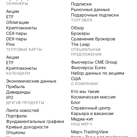
СКРИНЕРЫ
Подписки
Рыночные данные
Акции
Подарочные подписки
ETF
ТОРГОВЛЯ
Облигации
Криптомонеты
Обзор
CEX-пары
Брокеры
DEX-пары
Сравнение брокеров
Pine
The Leap
ТЕПЛОВЫЕ КАРТЫ
СПЕЦИАЛЬНЫЕ
ПРЕДЛОЖЕНИЯ
Акции
Фьючерсы CME Group
ETF
Фьючерсы Eurex
Криптомонеты
Набор данных по акциям
КАЛЕНДАРИ
США
Экономические данные
О КОМПАНИИ
Прибыль
Кто мы такие
Дивиденды
Космическая миссия
IPO
Блог
ДРУГИЕ ПРОДУКТЫ
Справочный центр
Лента новостей
Карьера и вакансии
Портфели
Медиа-кит
Фундаментальные графики
НАШ МЕРЧ
Кривые доходности
Мерч TradingView
Опционы