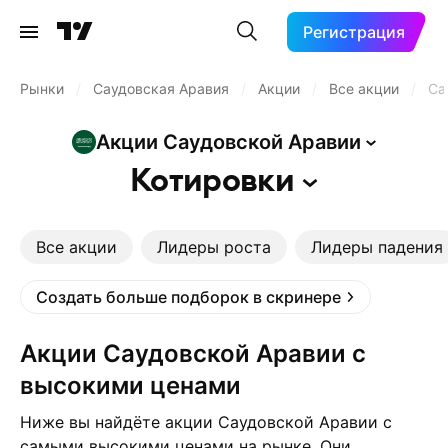
Регистрация
Рынки
/
Саудовская Аравия
/
Акции
/
Все акции
/
Са
Акции Саудовской
Аравии
Котировки
Все акции
Лидеры роста
Лидеры падения
Создать больше подборок в скринере
Акции Саудовской Аравии с
высокими ценами
Ниже вы найдёте акции Саудовской Аравии с
самыми высокими ценами на рынке. Они