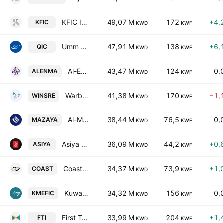
KFIC Invest K.S.C.P
49,07 M
172
+4,
KFIC
KWD
KWF
Umm Al-Qaiwain General Investments Co PSC
47,91 M
138
+6,
QIC
KWD
KWF
Al-Enmaa Real Estate Company KSCP
43,47 M
124
0,
ALENMA
KWD
KWF
Warba Insurance and Reinsurance Company
41,38 M
170
−1,
WINSRE
KWD
KWF
Al-Mazaya Holding Co. SAKC
38,44 M
76,5
0,
MAZAYA
KWD
KWF
Asiya Capital Investments Company (K.S.C.P)
36,09 M
44,2
+0,
ASIYA
KWD
KWF
Coast Investment & Development Co. K.S.C.C.
34,37 M
73,9
+1,
COAST
KWD
KWF
Kuwait & Middle East Financial Investment Co. KSCC
34,32 M
156
0,
KMEFIC
KWD
KWF
First Takaful Insurance Co. KSCC
33,99 M
204
+1,
FTI
KWD
KWF