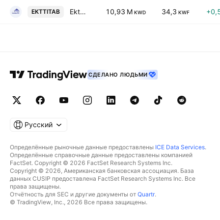
Ekttitab Holding Co. (S.A.K.)
10,93 M
34,3
+0,
EKTTITAB
KWD
KWF
СДЕЛАНО ЛЮДЬМИ
Русский
Определённые рыночные данные предоставлены
ICE Data Services
.
Определённые справочные данные предоставлены компанией
FactSet. Copyright © 2026 FactSet Research Systems Inc.
Copyright © 2026, Американская банковская ассоциация. База
данных CUSIP предоставлена FactSet Research Systems Inc. Все
права защищены.
Отчётность для SEC и другие документы от
Quartr
.
© TradingView, Inc., 2026 Все права защищены.