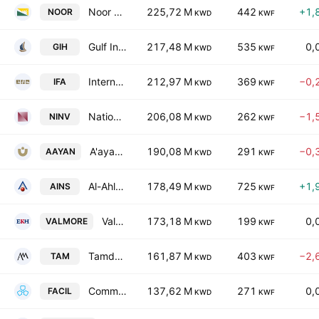
Noor Financial Investment Co. KSC
225,72 M
442
+1,
NOOR
KWD
KWF
Gulf Investment House KSCC
217,48 M
535
0,
GIH
KWD
KWF
International Financial Advisors Holding K.P.S.C.
212,97 M
369
−0,
IFA
KWD
KWF
National Investments Co. KSC Closed
206,08 M
262
−1,
NINV
KWD
KWF
A'ayan Leasing & Investment Co.
190,08 M
291
−0,
AAYAN
KWD
KWF
Al-Ahleia Insurance Co.
178,49 M
725
+1,
AINS
KWD
KWF
Valmore Holding
173,18 M
199
0,
VALMORE
KWD
KWF
Tamdeen Real Estate Co. K.S.C.C.
161,87 M
403
−2,
TAM
KWD
KWF
Commercial Facilities Co. SAK
137,62 M
271
0,
FACIL
KWD
KWF