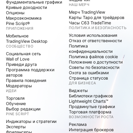
Фундаментальные графики
НАШ МЕРЧ
Кривые доходности
Мерч TradingView
Опционы
Карты Таро для трейдеров
Макроэкономика
Часы C63 TradeTime
Pine Script®
ПОЛИТИКА И БЕЗОПАСНОСТЬ
ПРИЛОЖЕНИЯ
Условия использования
Мобильное
Отказ от ответственности
TradingView Desktop
Политика
СООБЩЕСТВО
конфиденциальности
Социальная сеть
Политика файлов cookie
Wall of Love
Положение о доступности
Приведи друга
Советы по безопасности
Программа поддержки
Охота за ошибками
авторов
Страница статусов
Правила поведения
ДЛЯ БИЗНЕСА
Модераторы
Виджеты
ИДЕИ
Библиотеки графиков
Торговля
Lightweight Charts™
Обучение
Продвинутые графики
Выбор редакции
Торговая платформа
PINE SCRIPT
ВОЗМОЖНОСТИ РОСТА
Индикаторы и стратегии
Реклама
Эксперты
Интеграция брокеров
Фрилансеры