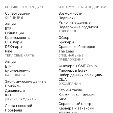
БОЛЬШЕ, ЧЕМ ПРОДУКТ
ИНСТРУМЕНТЫ И ПОДПИСКИ
Суперграфики
Возможности
СКРИНЕРЫ
Подписки
Рыночные данные
Акции
Подарочные подписки
ETF
ТОРГОВЛЯ
Облигации
Криптомонеты
Обзор
CEX-пары
Брокеры
DEX-пары
Сравнение брокеров
Pine
The Leap
ТЕПЛОВЫЕ КАРТЫ
СПЕЦИАЛЬНЫЕ
ПРЕДЛОЖЕНИЯ
Акции
Фьючерсы CME Group
ETF
Фьючерсы Eurex
Криптомонеты
Набор данных по акциям
КАЛЕНДАРИ
США
Экономические данные
О КОМПАНИИ
Прибыль
Кто мы такие
Дивиденды
Космическая миссия
IPO
Блог
ДРУГИЕ ПРОДУКТЫ
Справочный центр
Лента новостей
Карьера и вакансии
Портфели
Медиа-кит