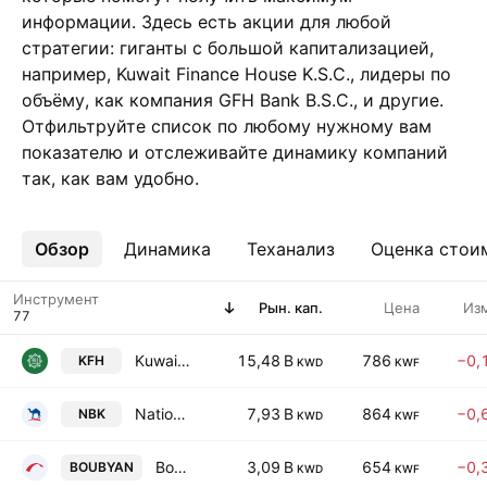
информации. Здесь есть акции для любой
стратегии: гиганты с большой капитализацией,
например, Kuwait Finance House K.S.C., лидеры по
объёму, как компания GFH Bank B.S.C., и другие.
Отфильтруйте список по любому нужному вам
показателю и отслеживайте динамику компаний
так, как вам удобно.
Обзор
Ещё
Динамика
Теханализ
Оценка стои
Инструмент
Рын. кап.
Цена
Из
Kuwait Finance House K.S.C.
15,48 B
786
−0,
KFH
KWD
KWF
National Bank of Kuwait K.S.C.
7,93 B
864
−0,
NBK
KWD
KWF
Boubyan Bank K.S.C.
3,09 B
654
−0,
BOUBYAN
KWD
KWF