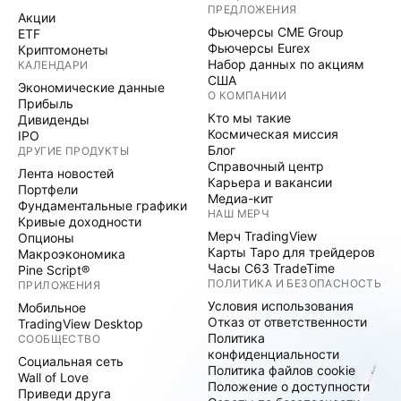
ПРЕДЛОЖЕНИЯ
Акции
Фьючерсы CME Group
ETF
Фьючерсы Eurex
Криптомонеты
Набор данных по акциям
КАЛЕНДАРИ
США
Экономические данные
О КОМПАНИИ
Прибыль
Кто мы такие
Дивиденды
Космическая миссия
IPO
Блог
ДРУГИЕ ПРОДУКТЫ
Справочный центр
Лента новостей
Карьера и вакансии
Портфели
Медиа-кит
Фундаментальные графики
НАШ МЕРЧ
Кривые доходности
Мерч TradingView
Опционы
Карты Таро для трейдеров
Макроэкономика
Часы C63 TradeTime
Pine Script®
ПОЛИТИКА И БЕЗОПАСНОСТЬ
ПРИЛОЖЕНИЯ
Условия использования
Мобильное
Отказ от ответственности
TradingView Desktop
Политика
СООБЩЕСТВО
конфиденциальности
Социальная сеть
Политика файлов cookie
Wall of Love
Положение о доступности
Приведи друга