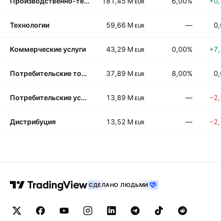
Производственно-технические услуги
181,45 M
6,00%
+0
EUR
Технологии
59,66 M
—
0
EUR
Коммерческие услуги
43,29 M
0,00%
+7
EUR
Потребительские товары длительного пользования
37,89 M
8,00%
0
EUR
Потребительские услуги
13,89 M
—
−2
EUR
Дистрибуция
13,52 M
—
−2
EUR
СДЕЛАНО ЛЮДЬМИ