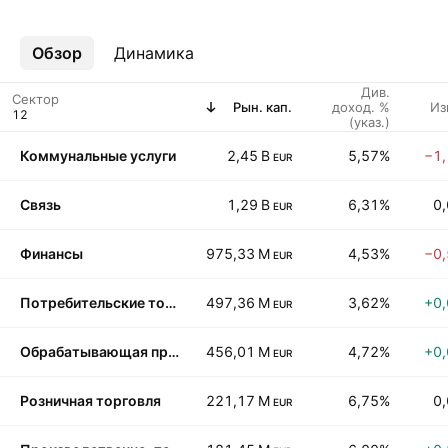
Обзор
Ещё
Динамика
Див.
Сектор
Рын. кап.
доход. %
Из
(указ.)
Коммунальные услуги
2,45 B
5,57%
−1
EUR
Связь
1,29 B
6,31%
0
EUR
Финансы
975,33 M
4,53%
−0
EUR
Потребительские товары недлительного пользования
497,36 M
3,62%
+0
EUR
Обрабатывающая промышленность
456,01 M
4,72%
+0
EUR
Розничная торговля
221,17 M
6,75%
0
EUR