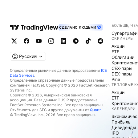
БОЛЬШЕ, ЧЕ
СДЕЛАНО ЛЮДЬМИ
Суперграфи
СКРИНЕРЫ
Акции
ETF
Русский
Облигации
Криптомоне
CEX-пары
Определённые рыночные данные предоставлены
ICE
DEX-пары
Data Services
.
Pine
Определённые справочные данные предоставлены
ТЕПЛОВЫЕ К
компанией FactSet. Copyright © 2026 FactSet Research
Systems Inc.
Акции
Copyright © 2026, Американская банковская
ETF
ассоциация. База данных CUSIP предоставлена
Криптомоне
FactSet Research Systems Inc. Все права защищены.
КАЛЕНДАРИ
Отчётность для SEC и другие документы от
Quartr
.
© TradingView, Inc., 2026 Все права защищены.
Экономичес
Прибыль
Дивиденды
IPO