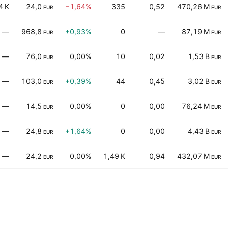
4 K
24,0
−1,64%
335
0,52
470,26 M
EUR
EUR
—
968,8
+0,93%
0
—
87,19 M
EUR
EUR
—
76,0
0,00%
10
0,02
1,53 B
EUR
EUR
—
103,0
+0,39%
44
0,45
3,02 B
EUR
EUR
—
14,5
0,00%
0
0,00
76,24 M
EUR
EUR
—
24,8
+1,64%
0
0,00
4,43 B
EUR
EUR
—
24,2
0,00%
1,49 K
0,94
432,07 M
EUR
EUR