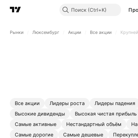
Поиск
Пр
Рынки
/
Люксембург
/
Акции
/
Все акции
/
Крупней
Все акции
Лидеры роста
Лидеры падения
Высокие дивиденды
Высокая чистая прибыль
Самые активные
Нестандартный объём
На
Самые дорогие
Самые дешевые
Перекупл