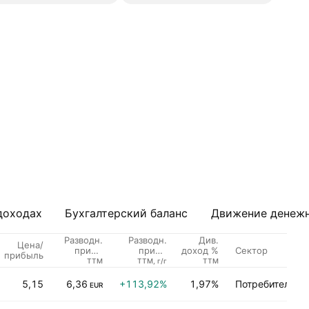
доходах
Бухгалтерский баланс
Движение денежн
Разводн.
Разводн.
Див.
Цена/
Сектор
приб./
приб./
доход %
прибыль
акцию
акцию,
TTM
TTM, г/г
TTM
рост
5,15
6,36
+113,92%
1,97%
Потребительск
EUR