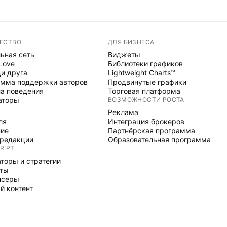
ЕСТВО
ДЛЯ БИЗНЕСА
ьная сеть
Виджеты
 Love
Библиотеки графиков
и друга
Lightweight Charts™
мма поддержки авторов
Продвинутые графики
а поведения
Торговая платформа
аторы
ВОЗМОЖНОСТИ РОСТА
Реклама
ля
Интеграция брокеров
ние
Партнёрская программа
редакции
Образовательная программа
RIPT
торы и стратегии
рты
нсеры
й контент