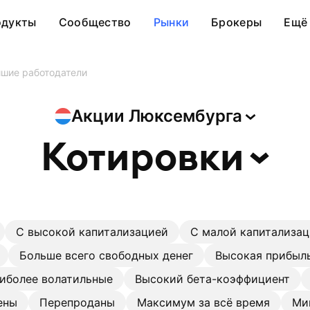
одукты
Сообщество
Рынки
Брокеры
Ещё
шие работодатели
Акции
Люксембурга
Котировки
С высокой капитализацией
С малой капитализа
Больше всего свободных денег
Высокая прибыль
иболее волатильные
Высокий бета-коэффициент
ены
Перепроданы
Максимум за всё время
Ми