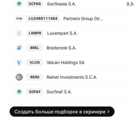
Socfinasia S.A.
9,5
SCFNS
Partners Group Direct Equity V (EUR) S.C.A. SICAV-RAIF
LU2468111484
Luxempart S.A.
LXMPR
Brederode S.A.
BREL
Velcan Holdings SA
VLCN
Reinet Investments S.C.A.
REINI
Socfinaf S.A.
SOFAF
Создать больше подборок в скринере