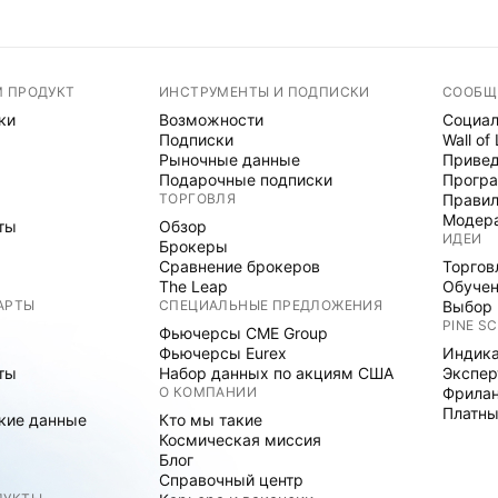
М ПРОДУКТ
ИНСТРУМЕНТЫ И ПОДПИСКИ
СООБЩ
ки
Возможности
Социал
Подписки
Wall of
Рыночные данные
Привед
Подарочные подписки
Програ
ТОРГОВЛЯ
Правил
Модер
ты
Обзор
ИДЕИ
Брокеры
Сравнение брокеров
Торгов
The Leap
Обуче
АРТЫ
СПЕЦИАЛЬНЫЕ ПРЕДЛОЖЕНИЯ
Выбор 
PINE SC
Фьючерсы CME Group
Фьючерсы Eurex
Индика
ты
Набор данных по акциям США
Экспе
О КОМПАНИИ
Фрила
Платны
кие данные
Кто мы такие
Космическая миссия
Блог
Справочный центр