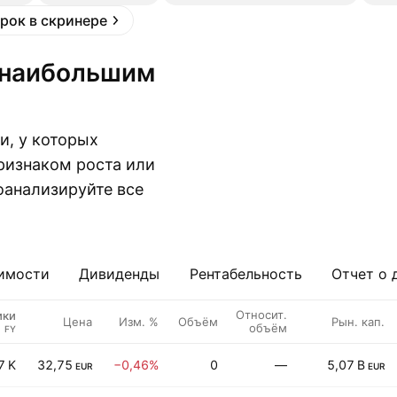
рок в скринере
, у которых
ризнаком роста или
оанализируйте все
имости
Дивиденды
Рентабельность
Отчет о 
Относит.
ики
Цена
Изм. %
Объём
Рын. кап.
объём
FY
7 K
32,75
−0,46%
0
—
5,07 B
EUR
EUR