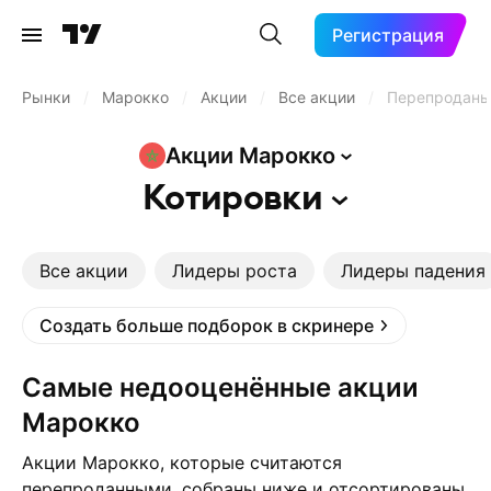
Регистрация
Рынки
/
Марокко
/
Акции
/
Все акции
/
Перепродан
Акции
Марокко
Котировки
Все акции
Лидеры роста
Лидеры падения
Создать больше подборок в скринере
Самые недооценённые акции
Марокко
Акции Марокко, которые считаются
перепроданными, собраны ниже и отсортированы