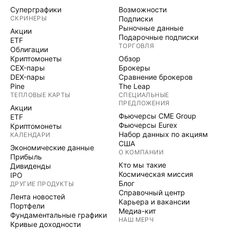
Суперграфики
Возможности
СКРИНЕРЫ
Подписки
Рыночные данные
Акции
Подарочные подписки
ETF
ТОРГОВЛЯ
Облигации
Криптомонеты
Обзор
CEX-пары
Брокеры
DEX-пары
Сравнение брокеров
Pine
The Leap
ТЕПЛОВЫЕ КАРТЫ
СПЕЦИАЛЬНЫЕ
ПРЕДЛОЖЕНИЯ
Акции
Фьючерсы CME Group
ETF
Фьючерсы Eurex
Криптомонеты
Набор данных по акциям
КАЛЕНДАРИ
США
Экономические данные
О КОМПАНИИ
Прибыль
Кто мы такие
Дивиденды
Космическая миссия
IPO
Блог
ДРУГИЕ ПРОДУКТЫ
Справочный центр
Лента новостей
Карьера и вакансии
Портфели
Медиа-кит
Фундаментальные графики
НАШ МЕРЧ
Кривые доходности