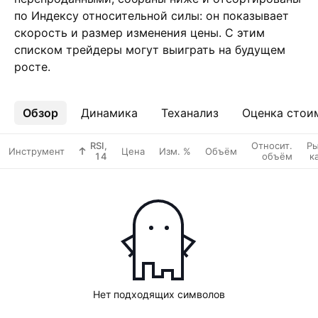
по Индексу относительной силы: он показывает
скорость и размер изменения цены. С этим
списком трейдеры могут выиграть на будущем
росте.
Обзор
Ещё
Динамика
Теханализ
Оценка стои
RSI,
Относит.
Ры
Инструмент
Цена
Изм. %
Объём
14
объём
к
Нет подходящих символов