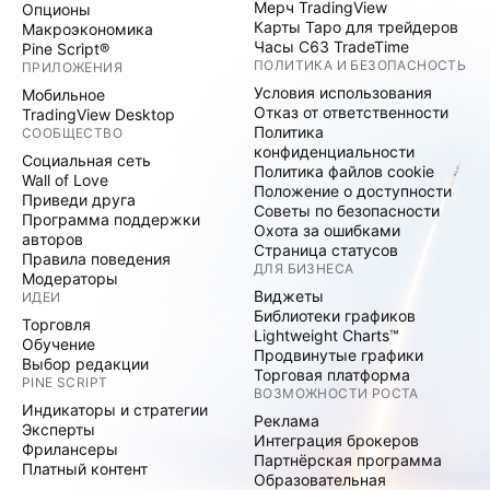
Мерч TradingView
Опционы
Карты Таро для трейдеров
Макроэкономика
Часы C63 TradeTime
Pine Script®
ПОЛИТИКА И БЕЗОПАСНОСТЬ
ПРИЛОЖЕНИЯ
Условия использования
Мобильное
Отказ от ответственности
TradingView Desktop
Политика
СООБЩЕСТВО
конфиденциальности
Социальная сеть
Политика файлов cookie
Wall of Love
Положение о доступности
Приведи друга
Советы по безопасности
Программа поддержки
Охота за ошибками
авторов
Страница статусов
Правила поведения
ДЛЯ БИЗНЕСА
Модераторы
Виджеты
ИДЕИ
Библиотеки графиков
Торговля
Lightweight Charts™
Обучение
Продвинутые графики
Выбор редакции
Торговая платформа
PINE SCRIPT
ВОЗМОЖНОСТИ РОСТА
Индикаторы и стратегии
Реклама
Эксперты
Интеграция брокеров
Фрилансеры
Партнёрская программа
Платный контент
Образовательная