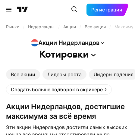
Регистрация
Рынки
/
Нидерланды
/
Акции
/
Все акции
/
Максимум
Акции
Нидерландов
Котировки
Все акции
Лидеры роста
Лидеры падения
Создать больше подборок в скринере
Акции Нидерландов, достигшие
максимума за всё время
Эти акции Нидерландов достигли самых высоких
цен за всё время: мы отсортировали их по