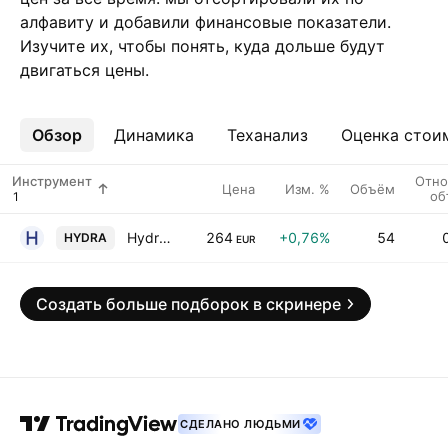
алфавиту и добавили финансовые показатели.
Изучите их, чтобы понять, куда дольше будут
двигаться цены.
Обзор
Ещё
Динамика
Теханализ
Оценка стои
Инструмент
Отно
Цена
Изм. %
Объём
об
Hydratec Industries NV
264
+0,76%
54
HYDRA
EUR
Создать больше подборок в скринере
СДЕЛАНО ЛЮДЬМИ