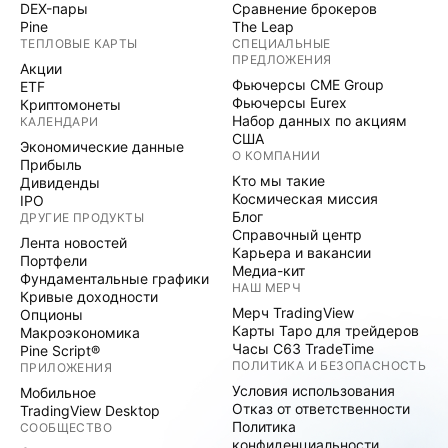
DEX-пары
Сравнение брокеров
Pine
The Leap
ТЕПЛОВЫЕ КАРТЫ
СПЕЦИАЛЬНЫЕ
ПРЕДЛОЖЕНИЯ
Акции
Фьючерсы CME Group
ETF
Фьючерсы Eurex
Криптомонеты
Набор данных по акциям
КАЛЕНДАРИ
США
Экономические данные
О КОМПАНИИ
Прибыль
Кто мы такие
Дивиденды
Космическая миссия
IPO
Блог
ДРУГИЕ ПРОДУКТЫ
Справочный центр
Лента новостей
Карьера и вакансии
Портфели
Медиа-кит
Фундаментальные графики
НАШ МЕРЧ
Кривые доходности
Мерч TradingView
Опционы
Карты Таро для трейдеров
Макроэкономика
Часы C63 TradeTime
Pine Script®
ПОЛИТИКА И БЕЗОПАСНОСТЬ
ПРИЛОЖЕНИЯ
Условия использования
Мобильное
Отказ от ответственности
TradingView Desktop
Политика
СООБЩЕСТВО
конфиденциальности