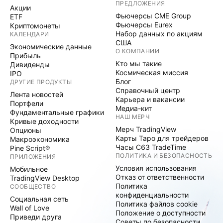
ПРЕДЛОЖЕНИЯ
Акции
Фьючерсы CME Group
ETF
Фьючерсы Eurex
Криптомонеты
Набор данных по акциям
КАЛЕНДАРИ
США
Экономические данные
О КОМПАНИИ
Прибыль
Кто мы такие
Дивиденды
Космическая миссия
IPO
Блог
ДРУГИЕ ПРОДУКТЫ
Справочный центр
Лента новостей
Карьера и вакансии
Портфели
Медиа-кит
Фундаментальные графики
НАШ МЕРЧ
Кривые доходности
Мерч TradingView
Опционы
Карты Таро для трейдеров
Макроэкономика
Часы C63 TradeTime
Pine Script®
ПОЛИТИКА И БЕЗОПАСНОСТЬ
ПРИЛОЖЕНИЯ
Условия использования
Мобильное
Отказ от ответственности
TradingView Desktop
Политика
СООБЩЕСТВО
конфиденциальности
Социальная сеть
Политика файлов cookie
Wall of Love
Положение о доступности
Приведи друга
Советы по безопасности