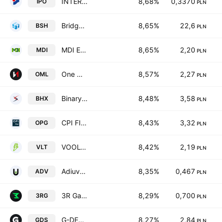
INTERSPORT Polska S.A.
8,68%
0,3370
IPO
PLN
Bridge Solutions Hub S.A.
8,65%
22,6
BSH
PLN
MDI Energia SA
8,65%
2,20
MDI
PLN
One More Level SA
8,57%
2,27
OML
PLN
Binary Helix SA
8,48%
3,58
BHX
PLN
CPI FIM S.A.
8,43%
3,32
OPG
PLN
VOOLT Spolka Akcyjna
8,42%
2,19
VLT
PLN
Adiuvo Investment S.A.
8,35%
0,467
ADV
PLN
3R Games SA
8,29%
0,700
3RG
PLN
G-DEVS Spolka Akcyjna
8,27%
2,84
GDS
PLN