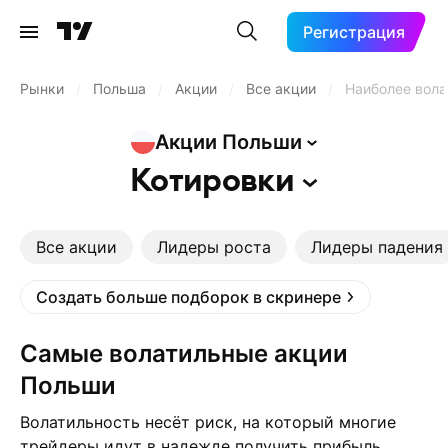
Регистрация
Рынки
/
Польша
/
Акции
/
Все акции
/
Наиболее вол
Акции
Польши
Котировки
Все акции
Лидеры роста
Лидеры падения
Создать больше подборок в скринере
Самые волатильные акции
Польши
Волатильность несёт риск, на который многие
трейдеры идут в надежде получить прибыль.