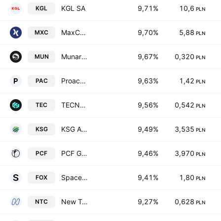
KGL SA
9,71%
10,6
KGL
PLN
MaxCom SA
9,70%
5,88
MXC
PLN
Munar SA
9,67%
0,320
MUN
PLN
Proacta S.A.
9,63%
1,42
PAC
PLN
TECNOVATICA S.A.
9,56%
0,542
TEC
PLN
KSG Agro SA
9,49%
3,535
KSG
PLN
PCF Group SA
9,46%
3,970
PCF
PLN
Space Fox Games SA Class A
9,41%
1,80
FOX
PLN
New Tech Capital SA
9,27%
0,628
NTC
PLN