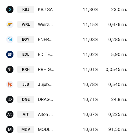
KBJ SA
11,30%
23,0
KBJ
PLN
Wierzyciel S.A.
11,15%
0,676
WRL
PLN
ENERGY S.A.
11,03%
0,285
EGY
PLN
EDITEL Polska S.A.
11,02%
5,90
EDL
PLN
RRH Group S.A.
11,01%
0,0545
RRH
PLN
Jujubee S.A.
10,78%
0,540
JJB
PLN
DRAGO entertainment S.A.
10,71%
24,8
DGE
PLN
Aiton Caldwell SA
10,67%
0,225
AIT
PLN
MODIVO SA
10,61%
91,50
MDV
PLN