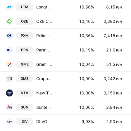
Longterm Games SA
10,56%
8,15
LTM
PLN
OZE Capital S.A.
10,40%
0,380
OZE
PLN
Polimex - Mostostal SA
10,36%
7,415
PXM
PLN
Partner-Nieruchomosci SA
10,19%
21,6
PRN
PLN
Gremi Media SA
10,04%
51,5
GME
PLN
Grupa Modne Zakupy S.A.
10,00%
0,242
GMZ
PLN
New Tech Venture S.A.
10,00%
0,150
NTV
PLN
Suntech S.A.
10,00%
2,84
SUN
PLN
DI VOLIO S.A.
9,93%
2,90
DIV
PLN