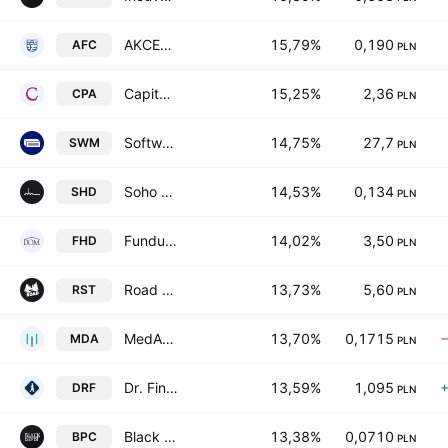
AKCEPT Finance SA
15,79%
0,190
AFC
PLN
Capital Partners S.A.
15,25%
2,36
CPA
PLN
Software Mansion SA Series A-E
14,75%
27,7
SWM
PLN
Soho Development SA
14,53%
0,134
SHD
PLN
Fundusz Hipoteczny DOM SA
14,02%
3,50
FHD
PLN
Road Studio S.A.
13,73%
5,60
RST
PLN
MedApp SA
13,70%
0,1715
MDA
PLN
Dr. Finance SA
13,59%
1,095
DRF
PLN
Black Pearl SA
13,38%
0,0710
BPC
PLN