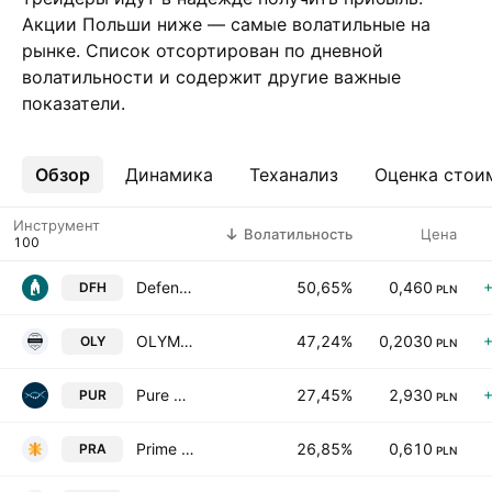
Акции Польши ниже — самые волатильные на
рынке. Список отсортирован по дневной
волатильности и содержит другие важные
показатели.
Обзор
Ещё
Динамика
Теханализ
Оценка стои
Инструмент
Волатильность
Цена
Defence.Hub S.A.
50,65%
0,460
DFH
PLN
OLYMP Spolka Akcyjna
47,24%
0,2030
OLY
PLN
Pure Biologics SA
27,45%
2,930
PUR
PLN
Prime Alternatywna Spolka Inwestycyjna Spolka Akcyjna
26,85%
0,610
PRA
PLN