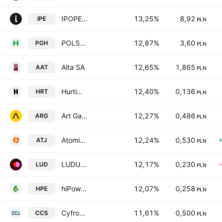
IPOPEMA Securities S.A.
13,25%
8,92
IPE
PLN
POLSKA GRUPA HUTNICZA S.A.
12,87%
3,60
PGH
PLN
Alta SA
12,65%
1,865
AAT
PLN
Hurtimex Spolka Akcyjna
12,40%
0,136
HRT
PLN
Art Games Studio SA
12,27%
0,486
ARG
PLN
Atomic Jelly SA Class A
12,24%
0,530
ATJ
PLN
LUDUS S.A.
12,17%
0,230
LUD
PLN
hiPower Energy spoyka akcyjna
12,07%
0,258
HPE
PLN
Cyfrowe Centrum Serwisowe SA
11,61%
0,500
CCS
PLN