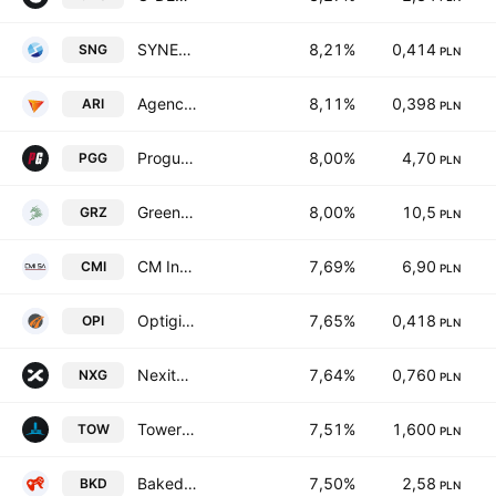
SYNERGA.fund SA
8,21%
0,414
SNG
PLN
Agencja Rozwoju Innowacji SA
8,11%
0,398
ARI
PLN
Proguns Group S.A
8,00%
4,70
PGG
PLN
Green Zebras SA
8,00%
10,5
GRZ
PLN
CM International SA Class BC
7,69%
6,90
CMI
PLN
Optigis S.A.
7,65%
0,418
OPI
PLN
Nexity Global SA
7,64%
0,760
NXG
PLN
Tower Investments SA
7,51%
1,600
TOW
PLN
Baked Games SA
7,50%
2,58
BKD
PLN