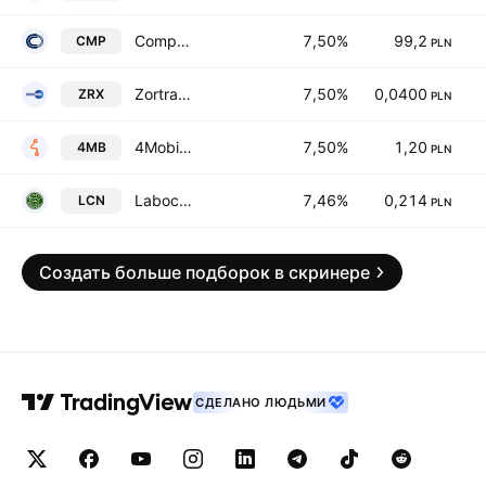
Comp S.A.
7,50%
99,2
CMP
PLN
Zortrax SA
7,50%
0,0400
ZRX
PLN
4Mobility S.A.
7,50%
1,20
4MB
PLN
Labocanna SA
7,46%
0,214
LCN
PLN
Создать больше подборок в скринере
СДЕЛАНО ЛЮДЬМИ