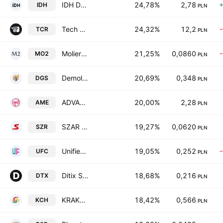
IDH DEVELOPMENT S.A.
24,78%
2,78
IDH
PLN
Tech Robotics S.A.
24,32%
12,2
TCR
PLN
Moliera2 Spolka Akcyjna
21,25%
0,0860
MO2
PLN
Demolish Games S.A.
20,69%
0,348
DGS
PLN
ADVANCED MEDICAL EQUIPMENT SPOLKA AKCYJNA
20,00%
2,28
AME
PLN
SZAR S.A.
19,27%
0,0620
SZR
PLN
Unified Factory SA
19,05%
0,252
UFC
PLN
Ditix S.A
18,68%
0,216
DTX
PLN
KRAKCHEMIA S.A.
18,42%
0,566
KCH
PLN