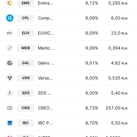
Enimso Europe SA
9,12%
0,295
EMS
PLN
Comperia.pl S.A.
9,09%
6,00
CPL
PLN
EUVIC S.A.
9,09%
23,0
EUV
PLN
Medicofarma Biotech Spolka Akcyjna
9,09%
0,394
MDB
PLN
Galvo SA
9,01%
4,62
GAL
PLN
Varsav Game Studios SA
9,00%
0,535
VAR
PLN
SDS Optic Spolka Akcyjna
9,00%
5,40
SDS
PLN
CREOTECH QUANTUM S.A
8,73%
257,00
CRQ
PLN
IBC Polska F&P SA
8,70%
5,50
IBC
PLN