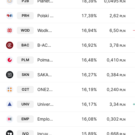
Planet B2B SA
18,39%
0,0495
P2B
PLN
Polski Holding Rozwoju S.A.
17,39%
2,62
PRH
PLN
Wodkan S.A.
16,94%
6,50
WOD
PLN
B-ACT SA
16,92%
3,78
BAC
PLN
Polman SA
16,48%
0,410
PLM
PLN
SAKANA S.A.
16,27%
0,384
SKN
PLN
ONE2TRIBE S.A.
16,19%
0,240
O2T
PLN
Universe S.A.
16,17%
3,34
UNV
PLN
Emplocity SA
16,08%
0,302
EMP
PLN
Incuvo S.A.
15,89%
0,668
IVO
PLN