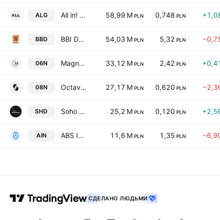
All in! Games SA
58,99 M
0,748
+1,0
ALG
PLN
PLN
BBI Development SA
54,03 M
5,32
−0,7
BBD
PLN
PLN
Magna Polonia S.A.
33,12 M
2,42
+0,4
06N
PLN
PLN
Octava SA
27,17 M
0,620
−2,3
08N
PLN
PLN
Soho Development SA
25,2 M
0,120
+2,5
SHD
PLN
PLN
ABS Investment Alternatywna Spolka Inwestycyjna Spolka Akcyjna
11,6 M
1,35
−6,9
AIN
PLN
PLN
СДЕЛАНО ЛЮДЬМИ