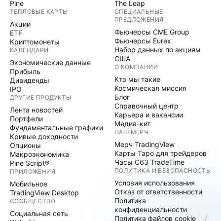
Pine
The Leap
ТЕПЛОВЫЕ КАРТЫ
СПЕЦИАЛЬНЫЕ
ПРЕДЛОЖЕНИЯ
Акции
Фьючерсы CME Group
ETF
Фьючерсы Eurex
Криптомонеты
Набор данных по акциям
КАЛЕНДАРИ
США
Экономические данные
О КОМПАНИИ
Прибыль
Кто мы такие
Дивиденды
Космическая миссия
IPO
Блог
ДРУГИЕ ПРОДУКТЫ
Справочный центр
Лента новостей
Карьера и вакансии
Портфели
Медиа-кит
Фундаментальные графики
НАШ МЕРЧ
Кривые доходности
Мерч TradingView
Опционы
Карты Таро для трейдеров
Макроэкономика
Часы C63 TradeTime
Pine Script®
ПОЛИТИКА И БЕЗОПАСНОСТЬ
ПРИЛОЖЕНИЯ
Условия использования
Мобильное
Отказ от ответственности
TradingView Desktop
Политика
СООБЩЕСТВО
конфиденциальности
Социальная сеть
Политика файлов cookie