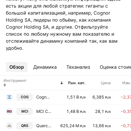
есть акции для любой стратегии: гиганты с
большой капитализацией, например, Cognor
Holding SA, лидеры по объёму, как компания
Cognor Holding SA, и другие. Отфильтруйте
список по любому нужному вам показателю и
отслеживайте динамику компаний так, как вам
удобно.
Обзор
Ещё
Динамика
Теханализ
Оценка стои
Инструмент
Рын. кап.
Цена
Изм.
Cognor Holding SA
1,51 B
6,385
−2,3
COG
PLN
PLN
MCI Capital Alternatywna Spolka Inwestycyjna S.A.
1,48 B
28,1
−0,3
MCI
PLN
PLN
Quercus Towarzystwo Funduszy Inwestycyjnych S.A.
625,24 M
13,66
−0,7
QRS
PLN
PLN