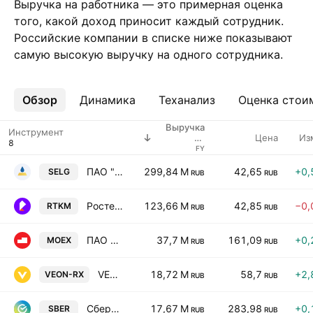
Выручка на работника — это примерная оценка
того, какой доход приносит каждый сотрудник.
Российские компании в списке ниже показывают
самую высокую выручку на одного сотрудника.
Обзор
Ещё
Динамика
Теханализ
Оценка стои
Выручка
Инструмент
Цена
Из
на
работника
FY
ПАО "Селигдар" - обыкн.
299,84 M
42,65
+0,
SELG
RUB
RUB
Ростелеком (ПАО) ао.
123,66 M
42,85
−0,
RTKM
RUB
RUB
ПАО Московская Биржа
37,7 M
161,09
+0,
MOEX
RUB
RUB
VEON Ltd. ORD SHS
18,72 M
58,7
+2,
VEON-RX
RUB
RUB
Сбербанк России ПАО - обыкн.
17,67 M
283,98
+0,
SBER
RUB
RUB