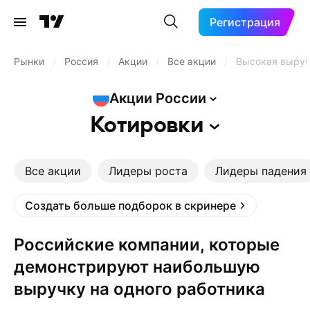
Регистрация
Рынки
/
Россия
/
Акции
/
Все акции
/
Высокая выруч
Акции
России
Котировки
Все акции
Лидеры роста
Лидеры падения
Создать больше подборок в скринере
Российские компании, которые
демонстрируют наибольшую
выручку на одного работника