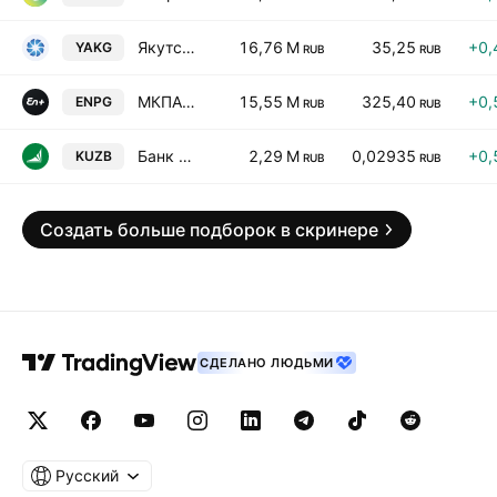
Якутская топл.-энерг. комп. - обыкн.
16,76 M
35,25
+0,
YAKG
RUB
RUB
МКПАО ЭН+ ГРУП - обыкн.
15,55 M
325,40
+0,
ENPG
RUB
RUB
Банк "Кузнецкий" ПАО - обыкн.
2,29 M
0,02935
+0,
KUZB
RUB
RUB
Создать больше подборок в скринере
СДЕЛАНО ЛЮДЬМИ
Русский