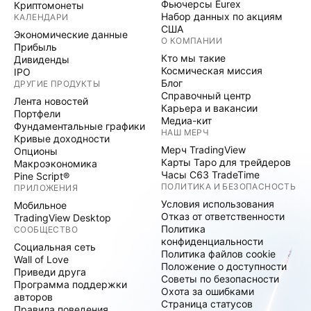
Фьючерсы Eurex
Криптомонеты
Набор данных по акциям
КАЛЕНДАРИ
США
Экономические данные
О КОМПАНИИ
Прибыль
Кто мы такие
Дивиденды
Космическая миссия
IPO
Блог
ДРУГИЕ ПРОДУКТЫ
Справочный центр
Лента новостей
Карьера и вакансии
Портфели
Медиа-кит
Фундаментальные графики
НАШ МЕРЧ
Кривые доходности
Мерч TradingView
Опционы
Карты Таро для трейдеров
Макроэкономика
Часы C63 TradeTime
Pine Script®
ПОЛИТИКА И БЕЗОПАСНОСТЬ
ПРИЛОЖЕНИЯ
Условия использования
Мобильное
Отказ от ответственности
TradingView Desktop
Политика
СООБЩЕСТВО
конфиденциальности
Социальная сеть
Политика файлов cookie
Wall of Love
Положение о доступности
Приведи друга
Советы по безопасности
Программа поддержки
Охота за ошибками
авторов
Страница статусов
Правила поведения