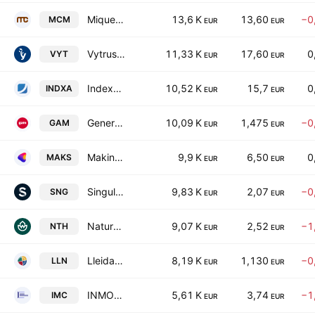
Miquel y Costas & Miquel, S.A.
13,6 K
13,60
−0
MCM
EUR
EUR
Vytrus Biotech SA
11,33 K
17,60
0
VYT
EUR
EUR
Indexa Capital Group, S.A.
10,52 K
15,7
0
INDXA
EUR
EUR
General de Alquiler de Maquinaria, S.A.
10,09 K
1,475
−0
GAM
EUR
EUR
Making Science Group SA
9,9 K
6,50
0
MAKS
EUR
EUR
Singular People SA
9,83 K
2,07
−0
SNG
EUR
EUR
Naturhouse Health SA
9,07 K
2,52
−1
NTH
EUR
EUR
LleidaNetworks Serveis Telematics SA
8,19 K
1,130
−0
LLN
EUR
EUR
INMOCEMENTO SA
5,61 K
3,74
−1
IMC
EUR
EUR