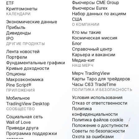
Фьючерсы CME Group
ETF
Фьючерсы Eurex
Криптомонеты
Набор данных по акциям
КАЛЕНДАРИ
США
Экономические данные
О КОМПАНИИ
Прибыль
Кто мы такие
Дивиденды
Космическая миссия
IPO
Блог
ДРУГИЕ ПРОДУКТЫ
Справочный центр
Лента новостей
Карьера и вакансии
Портфели
Медиа-кит
Фундаментальные графики
НАШ МЕРЧ
Кривые доходности
Мерч TradingView
Опционы
Карты Таро для трейдеров
Макроэкономика
Часы C63 TradeTime
Pine Script®
ПОЛИТИКА И БЕЗОПАСНОСТЬ
ПРИЛОЖЕНИЯ
Условия использования
Мобильное
Отказ от ответственности
TradingView Desktop
Политика
СООБЩЕСТВО
конфиденциальности
Социальная сеть
Политика файлов cookie
Wall of Love
Положение о доступности
Приведи друга
Советы по безопасности
Программа поддержки
Охота за ошибками
авторов