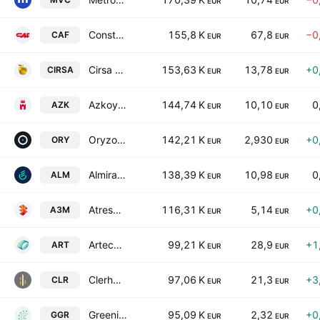
EUR
EUR
Construcciones y Auxiliar de Ferrocarriles, S.A.
155,8 K
67,8
−0
CAF
EUR
EUR
Cirsa Enterprises, S.A.U.
153,63 K
13,78
+0
CIRSA
EUR
EUR
Azkoyen, S.A.
144,74 K
10,10
0
AZK
EUR
EUR
Oryzon Genomics SA
142,21 K
2,930
+0
ORY
EUR
EUR
Almirall SA
138,39 K
10,98
0
ALM
EUR
EUR
Atresmedia Corporacion de Medios de Comunicacion SA
116,31 K
5,14
+0
A3M
EUR
EUR
Arteche Lantegi Elkartea SA
99,21 K
28,9
+1
ART
EUR
EUR
Clerhp Estructuras SA
97,06 K
21,3
+3
CLR
EUR
EUR
Greening Group Global S.A.
95,09 K
2,32
+0
GGR
EUR
EUR