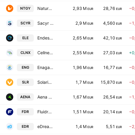
Naturgy Energy Group, S.A.
2,93 M
28,76
−0
NTGY
EUR
EUR
Sacyr SA
2,9 M
4,560
−1
SCYR
EUR
EUR
Endesa S.A.
2,65 M
42,10
−0
ELE
EUR
EUR
Cellnex Telecom S.A.
2,55 M
27,03
+0
CLNX
EUR
EUR
Enagas SA
1,96 M
16,77
−0
ENG
EUR
EUR
Solaria Energia y Medio Ambiente, S.A.
1,7 M
15,870
−0
SLR
EUR
EUR
Aena SME SA
1,67 M
26,54
−1
AENA
EUR
EUR
Fluidra, S.A.
1,51 M
20,14
−0
FDR
EUR
EUR
eDreams ODIGEO
1,4 M
5,51
−2
EDR
EUR
EUR