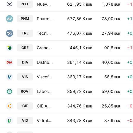
Nueva Expresion Textil, S.A.
621,95 K
1,078
−1
NXT
EUR
EUR
Pharma Mar SA
577,86 K
78,90
+1
PHM
EUR
EUR
Tecnicas Reunidas SA
476,07 K
27,94
+0
TRE
EUR
EUR
Grenergy Renovables S.A
445,1 K
90,8
−1
GRE
EUR
EUR
Distribuidora Internacional de Alimentacion SA
361,14 K
40,60
+0
DIA
EUR
EUR
Viscofan, S.A.
360,17 K
56,8
+0
VIS
EUR
EUR
Laboratorios Farmaceuticos Rovi, S.A.
359,72 K
59,00
+0
ROVI
EUR
EUR
CIE Automotive, S.A.
344,76 K
25,85
−0
CIE
EUR
EUR
Vidrala SA
343,78 K
87,9
−0
VID
EUR
EUR