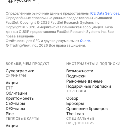
Русский
Определённые рыночные данные предоставлены
ICE Data Services
.
Определённые справочные данные предоставлены компанией
FactSet. Copyright © 2026 FactSet Research Systems Inc.
Copyright © 2026, Американская банковская ассоциация. База
данных CUSIP предоставлена FactSet Research Systems Inc. Все
права защищены.
Отчётность для SEC и другие документы от
Quartr
.
© TradingView, Inc., 2026 Все права защищены.
БОЛЬШЕ, ЧЕМ ПРОДУКТ
ИНСТРУМЕНТЫ И ПОДПИСКИ
Суперграфики
Возможности
СКРИНЕРЫ
Подписки
Рыночные данные
Акции
Подарочные подписки
ETF
ТОРГОВЛЯ
Облигации
Криптомонеты
Обзор
CEX-пары
Брокеры
DEX-пары
Сравнение брокеров
Pine
The Leap
ТЕПЛОВЫЕ КАРТЫ
СПЕЦИАЛЬНЫЕ
ПРЕДЛОЖЕНИЯ
Акции