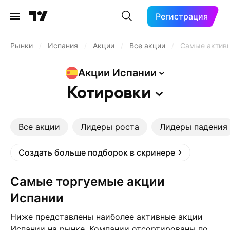
Регистрация
Рынки
/
Испания
/
Акции
/
Все акции
/
Самые актив
Акции
Испании
Котировки
Все акции
Лидеры роста
Лидеры падения
Создать больше подборок в скринере
Самые торгуемые акции
Испании
Ниже представлены наиболее активные акции
Испании на рынке. Компании отсортированы по