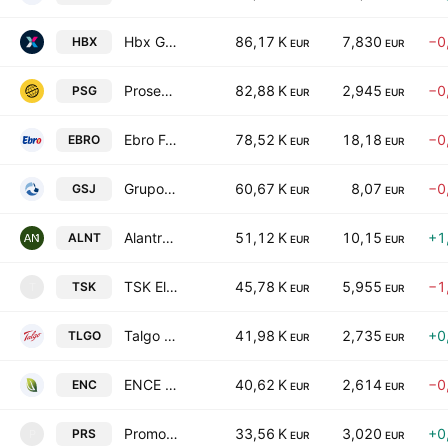
Hbx Group International Plc
86,17 K
7,830
−0
HBX
EUR
EUR
Prosegur Compania de Seguridad SA
82,88 K
2,945
−0
PSG
EUR
EUR
Ebro Foods SA
78,52 K
18,18
−0
EBRO
EUR
EUR
Grupo Empresarial San Jose, S.A.
60,67 K
8,07
−0
GSJ
EUR
EUR
Alantra Partners SA
51,12 K
10,15
+1
ALNT
EUR
EUR
TSK Electronica y Electricidad SA
45,78 K
5,955
−1
TSK
T
EUR
EUR
Talgo SA
41,98 K
2,735
+0
TLGO
EUR
EUR
ENCE Energia y Celulosa SA
40,62 K
2,614
−0
ENC
EUR
EUR
Promotora de Informaciones, S.A.
33,56 K
3,020
+0
PRS
P
EUR
EUR