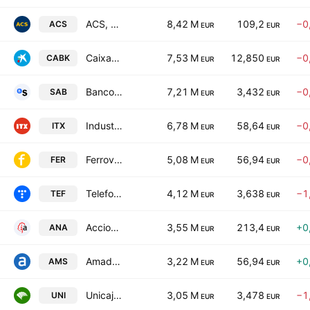
ACS, Actividades de Construccion y Servicios SA
8,42 M
109,2
−0
ACS
EUR
EUR
CaixaBank SA
7,53 M
12,850
−0
CABK
EUR
EUR
Banco de Sabadell SA
7,21 M
3,432
−0
SAB
EUR
EUR
Industria de Diseno Textil, S.A.
6,78 M
58,64
−0
ITX
EUR
EUR
Ferrovial N.V.
5,08 M
56,94
−0
FER
EUR
EUR
Telefonica SA
4,12 M
3,638
−1
TEF
EUR
EUR
Acciona SA
3,55 M
213,4
+0
ANA
EUR
EUR
Amadeus IT Group SA Class A
3,22 M
56,94
+0
AMS
EUR
EUR
Unicaja Banco S.A.
3,05 M
3,478
−1
UNI
EUR
EUR