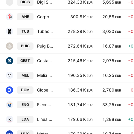
Digi Spain Telecom, S.A. Unipersonal
324,33 K
5,695
−0
DIGIS
D
EUR
EUR
Corporacion Acciona Energias Renovables SA
300,8 K
20,58
−0
ANE
EUR
EUR
Tubacex, S.A.
278,29 K
3,030
−0
TUB
EUR
EUR
Puig Brands, S.A. Class B
272,64 K
16,87
+0
PUIG
EUR
EUR
Gestamp Automocion S.A.
215,46 K
2,975
−0
GEST
EUR
EUR
Melia Hotels International, S.A.
190,35 K
10,25
−0
MEL
EUR
EUR
Global Dominion Access SA
186,34 K
2,780
−0
DOM
EUR
EUR
Elecnor S.A.
181,74 K
33,25
−0
ENO
EUR
EUR
Linea Directa Aseguradora SA
179,66 K
1,288
+0
LDA
EUR
EUR
Metrovacesa SA
170,39 K
10,74
−0
MVC