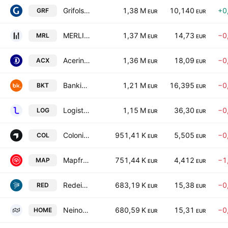
Grifols, S.A. Class A
1,38 M
10,140
+0
GRF
EUR
EUR
MERLIN Properties SOCIMI, S.A.
1,37 M
14,73
−0
MRL
EUR
EUR
Acerinox SA
1,36 M
18,09
−0
ACX
EUR
EUR
Bankinter SA
1,21 M
16,395
−0
BKT
EUR
EUR
Logista Integral, S.A.
1,15 M
36,30
−0
LOG
EUR
EUR
Colonial SFL SOCIMI SA
951,41 K
5,505
−0
COL
EUR
EUR
Mapfre SA
751,44 K
4,412
−1
MAP
EUR
EUR
Redeia Corporacion SA
683,19 K
15,38
−0
RED
EUR
EUR
Neinor Homes SA
680,59 K
15,31
−0
HOME
EUR
EUR