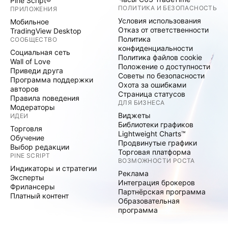
Pine Script®
ПОЛИТИКА И БЕЗОПАСНОСТЬ
ПРИЛОЖЕНИЯ
Условия использования
Мобильное
Отказ от ответственности
TradingView Desktop
Политика
СООБЩЕСТВО
конфиденциальности
Социальная сеть
Политика файлов cookie
Wall of Love
Положение о доступности
Приведи друга
Советы по безопасности
Программа поддержки
Охота за ошибками
авторов
Страница статусов
Правила поведения
ДЛЯ БИЗНЕСА
Модераторы
Виджеты
ИДЕИ
Библиотеки графиков
Торговля
Lightweight Charts™
Обучение
Продвинутые графики
Выбор редакции
Торговая платформа
PINE SCRIPT
ВОЗМОЖНОСТИ РОСТА
Индикаторы и стратегии
Реклама
Эксперты
Интеграция брокеров
Фрилансеры
Партнёрская программа
Платный контент
Образовательная
программа