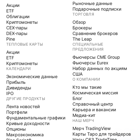
Рыночные данные
Акции
Подарочные подписки
ETF
ТОРГОВЛЯ
Облигации
Криптомонеты
Обзор
CEX-пары
Брокеры
DEX-пары
Сравнение брокеров
Pine
The Leap
ТЕПЛОВЫЕ КАРТЫ
СПЕЦИАЛЬНЫЕ
ПРЕДЛОЖЕНИЯ
Акции
Фьючерсы CME Group
ETF
Фьючерсы Eurex
Криптомонеты
Набор данных по акциям
КАЛЕНДАРИ
США
Экономические данные
О КОМПАНИИ
Прибыль
Кто мы такие
Дивиденды
Космическая миссия
IPO
Блог
ДРУГИЕ ПРОДУКТЫ
Справочный центр
Лента новостей
Карьера и вакансии
Портфели
Медиа-кит
Фундаментальные графики
НАШ МЕРЧ
Кривые доходности
Мерч TradingView
Опционы
Карты Таро для трейдеров
Макроэкономика
Часы C63 TradeTime