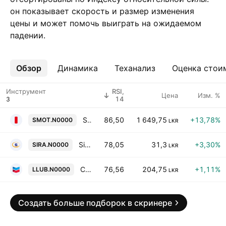
он показывает скорость и размер изменения
цены и может помочь выиграть на ожидаемом
падении.
Обзор
Ещё
Динамика
Теханализ
Оценка стои
Инструмент
RSI,
Цена
Изм. %
14
Sathosa Motors PLC
86,50
1 649,75
+13,78%
SMOT.N0000
LKR
Sierra Cables PLC
78,05
31,3
+3,30%
SIRA.N0000
LKR
Chevron Lubricants Lanka Plc
76,56
204,75
+1,11%
LLUB.N0000
LKR
Создать больше подборок в скринере