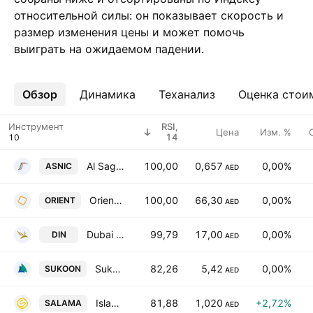
относительной силы: он показывает скорость и
размер изменения цены и может помочь
выиграть на ожидаемом падении.
Обзор
Ещё
Динамика
Теханализ
Оценка стои
Инструмент
RSI,
Цена
Изм. %
14
Al Sagr National Insurance Co. PSC
100,00
0,657
0,00%
ASNIC
AED
Orient Insurance PJSC
100,00
66,30
0,00%
ORIENT
AED
Dubai Insurance CompanyPSC
99,79
17,00
0,00%
DIN
AED
Sukoon Insurance PJSC
82,26
5,42
0,00%
SUKOON
AED
Islamic Arab Insurance Co. (Salama)
81,88
1,020
+2,72%
SALAMA
AED