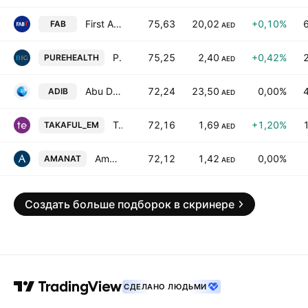
First Abu Dhabi Bank
75,63
20,02
+0,10%
FAB
AED
Pure Health Holding PJSC
75,25
2,40
+0,42%
PUREHEALTH
AED
Abu Dhabi Islamic Bank
72,24
23,50
0,00%
ADIB
AED
Takaful Emarat - Insurance (PSC)
72,16
1,69
+1,20%
TAKAFUL_EM
AED
Amanat Holdings PJSC
72,12
1,42
0,00%
AMANAT
AED
Создать больше подборок в скринере
СДЕЛАНО ЛЮДЬМИ