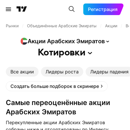
Регистрация
Рынки
/
Объединённые Арабские Эмираты
/
Акции
/
В
Акции Арабских
Эмиратов
Котировки
Все акции
Лидеры роста
Лидеры падения
Создать больше подборок в скринере
Самые переоценённые акции
Арабских Эмиратов
Перекупленные акции Арабских Эмиратов
собраны ниже и отсортированы по Индексу