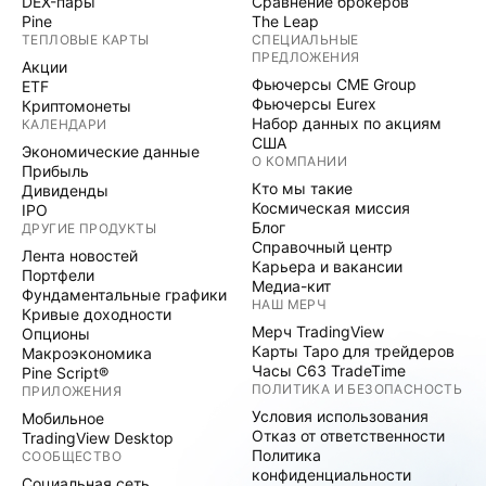
DEX-пары
Сравнение брокеров
Pine
The Leap
ТЕПЛОВЫЕ КАРТЫ
СПЕЦИАЛЬНЫЕ
ПРЕДЛОЖЕНИЯ
Акции
Фьючерсы CME Group
ETF
Фьючерсы Eurex
Криптомонеты
Набор данных по акциям
КАЛЕНДАРИ
США
Экономические данные
О КОМПАНИИ
Прибыль
Кто мы такие
Дивиденды
Космическая миссия
IPO
Блог
ДРУГИЕ ПРОДУКТЫ
Справочный центр
Лента новостей
Карьера и вакансии
Портфели
Медиа-кит
Фундаментальные графики
НАШ МЕРЧ
Кривые доходности
Мерч TradingView
Опционы
Карты Таро для трейдеров
Макроэкономика
Часы C63 TradeTime
Pine Script®
ПОЛИТИКА И БЕЗОПАСНОСТЬ
ПРИЛОЖЕНИЯ
Условия использования
Мобильное
Отказ от ответственности
TradingView Desktop
Политика
СООБЩЕСТВО
конфиденциальности
Социальная сеть