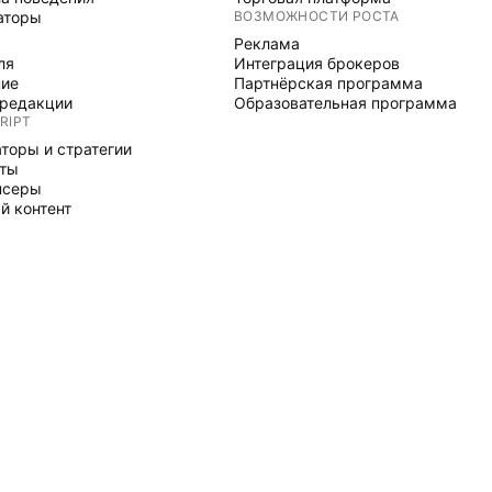
аторы
ВОЗМОЖНОСТИ РОСТА
Реклама
ля
Интеграция брокеров
ние
Партнёрская программа
редакции
Образовательная программа
RIPT
торы и стратегии
рты
нсеры
й контент