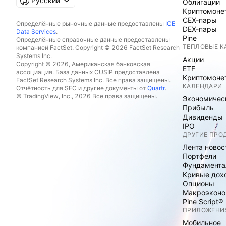
Русский
Облигации
Криптомоне
CEX-пары
Определённые рыночные данные предоставлены
ICE
DEX-пары
Data Services
.
Pine
Определённые справочные данные предоставлены
ТЕПЛОВЫЕ К
компанией FactSet. Copyright © 2026 FactSet Research
Systems Inc.
Акции
Copyright © 2026, Американская банковская
ETF
ассоциация. База данных CUSIP предоставлена
Криптомоне
FactSet Research Systems Inc. Все права защищены.
КАЛЕНДАРИ
Отчётность для SEC и другие документы от
Quartr
.
© TradingView, Inc., 2026 Все права защищены.
Экономичес
Прибыль
Дивиденды
IPO
ДРУГИЕ ПРО
Лента новос
Портфели
Фундамента
Кривые дох
Опционы
Макроэконо
Pine Script®
ПРИЛОЖЕНИ
Мобильное