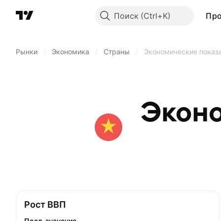
Поиск
Пр
Рынки
/
Экономика
/
Страны
/
Экономические показ
Эконо
Рост ВВП
Посл. значение