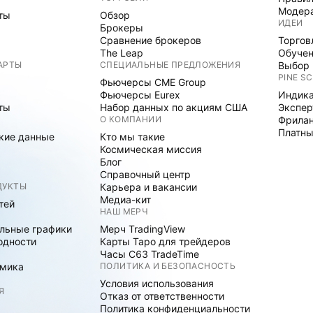
Модер
ты
Обзор
ИДЕИ
Брокеры
Сравнение брокеров
Торгов
The Leap
Обуче
АРТЫ
СПЕЦИАЛЬНЫЕ ПРЕДЛОЖЕНИЯ
Выбор 
PINE SC
Фьючерсы CME Group
Фьючерсы Eurex
Индика
ты
Набор данных по акциям США
Экспе
О КОМПАНИИ
Фрила
Платны
кие данные
Кто мы такие
Космическая миссия
Блог
Справочный центр
ДУКТЫ
Карьера и вакансии
Медиа-кит
тей
НАШ МЕРЧ
льные графики
Мерч TradingView
одности
Карты Таро для трейдеров
Часы C63 TradeTime
мика
ПОЛИТИКА И БЕЗОПАСНОСТЬ
Условия использования
Я
Отказ от ответственности
Политика конфиденциальности