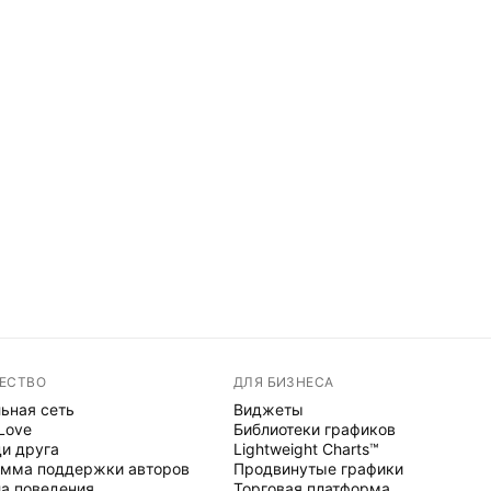
ЕСТВО
ДЛЯ БИЗНЕСА
ьная сеть
Виджеты
 Love
Библиотеки графиков
и друга
Lightweight Charts™
мма поддержки авторов
Продвинутые графики
а поведения
Торговая платформа