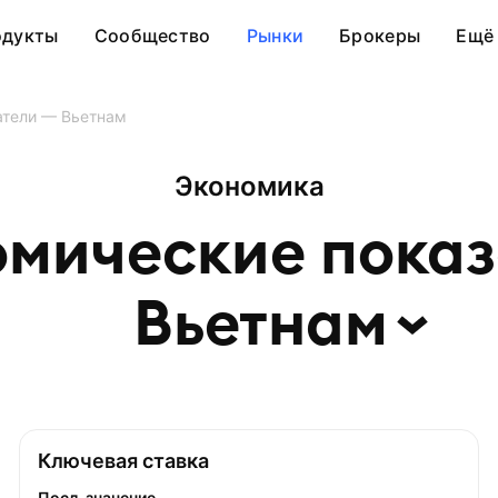
одукты
Сообщество
Рынки
Брокеры
Ещё
атели — Вьетнам
Экономика
мические показ
Вьетнам
Ключевая ставка
Посл. значение