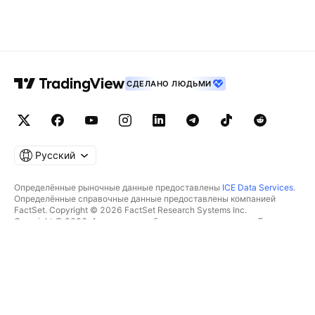
СДЕЛАНО ЛЮДЬМИ
Русский
Определённые рыночные данные предоставлены
ICE Data Services
.
Определённые справочные данные предоставлены компанией
FactSet. Copyright © 2026 FactSet Research Systems Inc.
Copyright © 2026, Американская банковская ассоциация. База
данных CUSIP предоставлена FactSet Research Systems Inc. Все
права защищены.
Отчётность для SEC и другие документы от
Quartr
.
© TradingView, Inc., 2026 Все права защищены.
БОЛЬШЕ, ЧЕМ ПРОДУКТ
ИНСТРУМЕНТЫ И ПОДПИСКИ