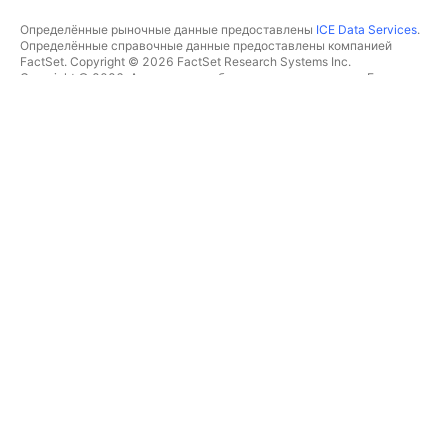
Определённые рыночные данные предоставлены
ICE Data Services
.
Определённые справочные данные предоставлены компанией
FactSet. Copyright © 2026 FactSet Research Systems Inc.
Copyright © 2026, Американская банковская ассоциация. База
данных CUSIP предоставлена FactSet Research Systems Inc. Все
права защищены.
Отчётность для SEC и другие документы от
Quartr
.
© TradingView, Inc., 2026 Все права защищены.
БОЛЬШЕ, ЧЕМ ПРОДУКТ
ИНСТРУМЕНТЫ И ПОДПИСКИ
Суперграфики
Возможности
СКРИНЕРЫ
Подписки
Рыночные данные
Акции
Подарочные подписки
ETF
ТОРГОВЛЯ
Облигации
Криптомонеты
Обзор
CEX-пары
Брокеры
DEX-пары
Сравнение брокеров
Pine
The Leap
ТЕПЛОВЫЕ КАРТЫ
СПЕЦИАЛЬНЫЕ
ПРЕДЛОЖЕНИЯ
Акции
Фьючерсы CME Group
ETF