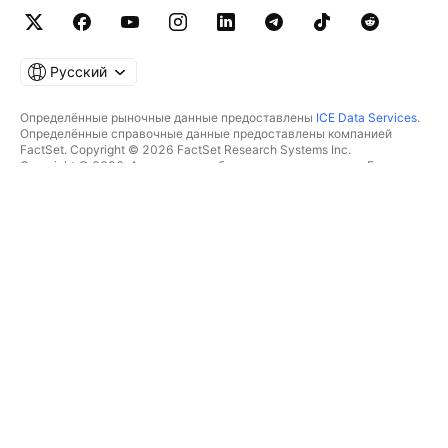
Русский
Определённые рыночные данные предоставлены
ICE Data Services
.
Определённые справочные данные предоставлены компанией
FactSet. Copyright © 2026 FactSet Research Systems Inc.
Copyright © 2026, Американская банковская ассоциация. База
данных CUSIP предоставлена FactSet Research Systems Inc. Все
права защищены.
Отчётность для SEC и другие документы от
Quartr
.
© TradingView, Inc., 2026 Все права защищены.
БОЛЬШЕ, ЧЕМ ПРОДУКТ
ИНСТРУМЕНТЫ И ПОДПИСКИ
Суперграфики
Возможности
СКРИНЕРЫ
Подписки
Рыночные данные
Акции
Подарочные подписки
ETF
ТОРГОВЛЯ
Облигации
Криптомонеты
Обзор
CEX-пары
Брокеры