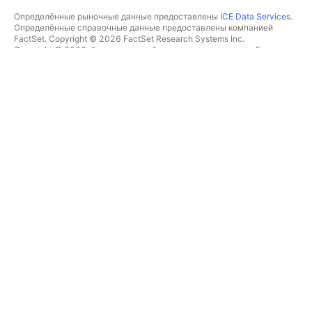
Определённые рыночные данные предоставлены
ICE Data Services
.
Определённые справочные данные предоставлены компанией
FactSet. Copyright © 2026 FactSet Research Systems Inc.
Copyright © 2026, Американская банковская ассоциация. База
данных CUSIP предоставлена FactSet Research Systems Inc. Все
права защищены.
Отчётность для SEC и другие документы от
Quartr
.
© TradingView, Inc., 2026 Все права защищены.
БОЛЬШЕ, ЧЕМ ПРОДУКТ
ИНСТРУМЕНТЫ И ПОДПИСКИ
Суперграфики
Возможности
СКРИНЕРЫ
Подписки
Рыночные данные
Акции
Подарочные подписки
ETF
ТОРГОВЛЯ
Облигации
Криптомонеты
Обзор
CEX-пары
Брокеры
DEX-пары
Сравнение брокеров
Pine
The Leap
ТЕПЛОВЫЕ КАРТЫ
СПЕЦИАЛЬНЫЕ
ПРЕДЛОЖЕНИЯ
Акции
Фьючерсы CME Group
ETF