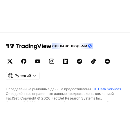
СДЕЛАНО ЛЮДЬМИ
Русский
Определённые рыночные данные предоставлены
ICE Data Services
.
Определённые справочные данные предоставлены компанией
FactSet. Copyright © 2026 FactSet Research Systems Inc.
Copyright © 2026, Американская банковская ассоциация. База
данных CUSIP предоставлена FactSet Research Systems Inc. Все
права защищены.
Отчётность для SEC и другие документы от
Quartr
.
© TradingView, Inc., 2026 Все права защищены.