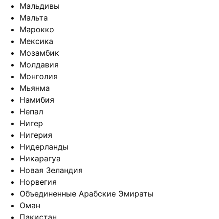
Мальдивы
Мальта
Марокко
Мексика
Мозамбик
Молдавия
Монголия
Мьянма
Намибия
Непал
Нигер
Нигерия
Нидерланды
Никарагуа
Новая Зеландия
Норвегия
Объединенные Арабские Эмираты
Оман
Пакистан