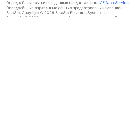
Определённые рыночные данные предоставлены
ICE Data Services
.
Определённые справочные данные предоставлены компанией
FactSet. Copyright © 2026 FactSet Research Systems Inc.
Copyright © 2026, Американская банковская ассоциация. База
данных CUSIP предоставлена FactSet Research Systems Inc. Все
права защищены.
Отчётность для SEC и другие документы от
Quartr
.
© TradingView, Inc., 2026 Все права защищены.
БОЛЬШЕ, ЧЕМ ПРОДУКТ
ИНСТРУМЕНТЫ И ПОДПИСКИ
Суперграфики
Возможности
СКРИНЕРЫ
Подписки
Рыночные данные
Акции
Подарочные подписки
ETF
ТОРГОВЛЯ
Облигации
Криптомонеты
Обзор
CEX-пары
Брокеры
DEX-пары
Сравнение брокеров
Pine
The Leap
ТЕПЛОВЫЕ КАРТЫ
СПЕЦИАЛЬНЫЕ
ПРЕДЛОЖЕНИЯ
Акции
Фьючерсы CME Group
ETF
Фьючерсы Eurex
Криптомонеты