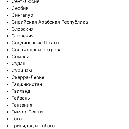
Сент-Люсия
Сербия
Сингапур
Сирийская Арабская Республика
Словакия
Словения
Соединенные Штаты
Соломоновы острова
Сомали
Судан
Суринам
Сьерра-Леоне
Таджикистан
Таиланд
Тайвань
Танзания
Тимор-Лешти
Того
Тринидад и Тобаго