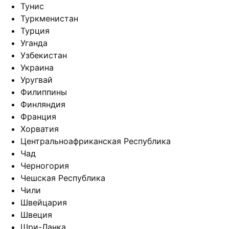
Тунис
Туркменистан
Турция
Уганда
Узбекистан
Украина
Уругвай
Филиппины
Финляндия
Франция
Хорватия
Центральноафриканская Республика
Чад
Черногория
Чешская Республика
Чили
Швейцария
Швеция
Шри-Ланка