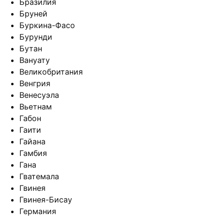
Бразилия
Бруней
Буркина-Фасо
Бурунди
Бутан
Вануату
Великобритания
Венгрия
Венесуэла
Вьетнам
Габон
Гаити
Гайана
Гамбия
Гана
Гватемала
Гвинея
Гвинея-Бисау
Германия