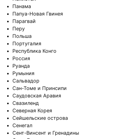
Панама
Папуа-Новая Гвинея
Парагвай
Перу
Польша
Португалия
Республика Конго
Россия
Руанда
Румыния
Сальвадор
Сан-Томе и Принсипи
Саудовская Аравия
Свазиленд
Северная Корея
Сейшельские острова
Сенегал
Сент-Винсент и Гренадины