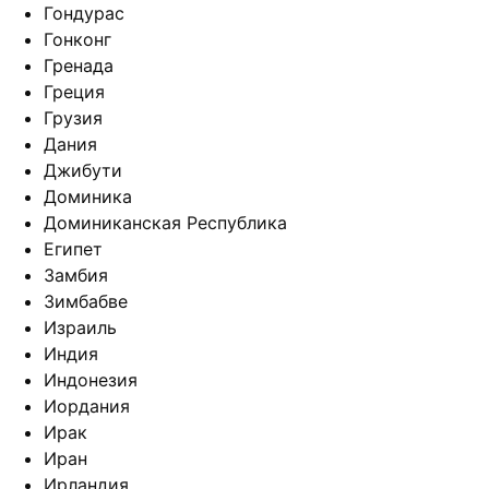
Гондурас
Гонконг
Гренада
Греция
Грузия
Дания
Джибути
Доминика
Доминиканская Республика
Египет
Замбия
Зимбабве
Израиль
Индия
Индонезия
Иордания
Ирак
Иран
Ирландия