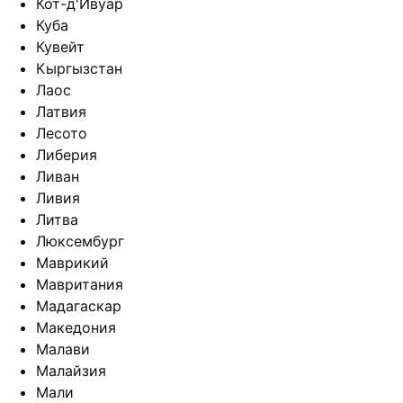
Кот-д'Ивуар
Куба
Кувейт
Кыргызстан
Лаос
Латвия
Лесото
Либерия
Ливан
Ливия
Литва
Люксембург
Маврикий
Мавритания
Мадагаскар
Македония
Малави
Малайзия
Мали