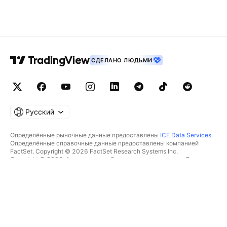
СДЕЛАНО ЛЮДЬМИ
Русский
Определённые рыночные данные предоставлены
ICE Data Services
.
Определённые справочные данные предоставлены компанией
FactSet. Copyright © 2026 FactSet Research Systems Inc.
Copyright © 2026, Американская банковская ассоциация. База
данных CUSIP предоставлена FactSet Research Systems Inc. Все
права защищены.
Отчётность для SEC и другие документы от
Quartr
.
© TradingView, Inc., 2026 Все права защищены.
БОЛЬШЕ, ЧЕМ ПРОДУКТ
ИНСТРУМЕНТЫ И ПОДПИСКИ