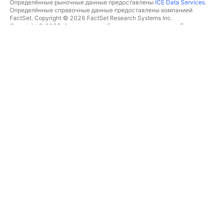
Определённые рыночные данные предоставлены
ICE Data Services
.
Определённые справочные данные предоставлены компанией
FactSet. Copyright © 2026 FactSet Research Systems Inc.
Copyright © 2026, Американская банковская ассоциация. База
данных CUSIP предоставлена FactSet Research Systems Inc. Все
права защищены.
Отчётность для SEC и другие документы от
Quartr
.
© TradingView, Inc., 2026 Все права защищены.
БОЛЬШЕ, ЧЕМ ПРОДУКТ
ИНСТРУМЕНТЫ И ПОДПИСКИ
Суперграфики
Возможности
СКРИНЕРЫ
Подписки
Рыночные данные
Акции
Подарочные подписки
ETF
ТОРГОВЛЯ
Облигации
Криптомонеты
Обзор
CEX-пары
Брокеры
DEX-пары
Сравнение брокеров
Pine
The Leap
ТЕПЛОВЫЕ КАРТЫ
СПЕЦИАЛЬНЫЕ
ПРЕДЛОЖЕНИЯ
Акции
Фьючерсы CME Group
ETF
Фьючерсы Eurex
Криптомонеты