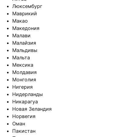
Люксембург
Маврикий
Макао
Македония
Малави
Малайзия
Мальдивы
Мальта
Мексика
Молдавия
Монголия
Нигерия
Нидерланды
Никарагуа
Новая Зеландия
Норвегия
Оман
Пакистан