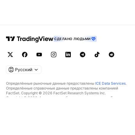
СДЕЛАНО ЛЮДЬМИ
Русский
Определённые рыночные данные предоставлены
ICE Data Services
.
Определённые справочные данные предоставлены компанией
FactSet. Copyright © 2026 FactSet Research Systems Inc.
Copyright © 2026, Американская банковская ассоциация. База
данных CUSIP предоставлена FactSet Research Systems Inc. Все
права защищены.
Отчётность для SEC и другие документы от
Quartr
.
© TradingView, Inc., 2026 Все права защищены.