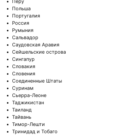
Перу
Польша
Португалия
Россия
Румыния
Сальвадор
Саудовская Аравия
Сейшельские острова
Сингапур
Словакия
Словения
Соединенные Штаты
Суринам
Сьерра-Леоне
Таджикистан
Таиланд
Тайвань
Тимор-Лешти
Тринидад и Тобаго