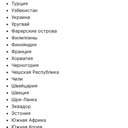
Турция
Узбекистан
Украина
Уругвай
Фарерские острова
Филиппины
Финляндия
Франция
Хорватия
Черногория
Чешская Республика
Чили
Швейцария
Швеция
Шри-Ланка
Эквадор
Эстония
Южная Африка
Южная Корея