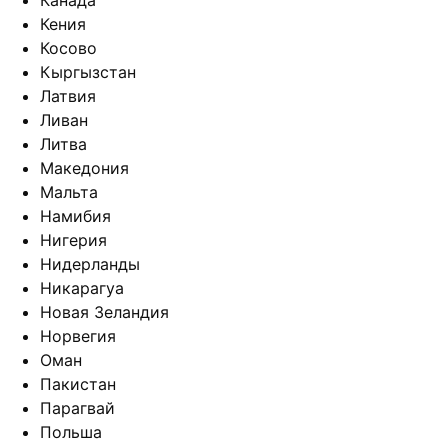
Канада
Кения
Косово
Кыргызстан
Латвия
Ливан
Литва
Македония
Мальта
Намибия
Нигерия
Нидерланды
Никарагуа
Новая Зеландия
Норвегия
Оман
Пакистан
Парагвай
Польша