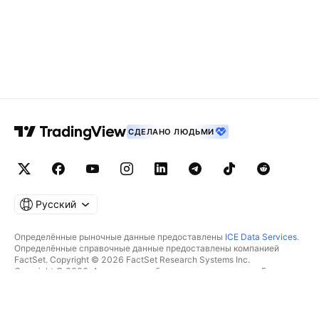
СДЕЛАНО ЛЮДЬМИ
Русский
Определённые рыночные данные предоставлены
ICE Data Services
.
Определённые справочные данные предоставлены компанией
FactSet. Copyright © 2026 FactSet Research Systems Inc.
Copyright © 2026, Американская банковская ассоциация. База
данных CUSIP предоставлена FactSet Research Systems Inc. Все
права защищены.
Отчётность для SEC и другие документы от
Quartr
.
© TradingView, Inc., 2026 Все права защищены.