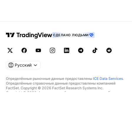
СДЕЛАНО ЛЮДЬМИ
Русский
Определённые рыночные данные предоставлены
ICE Data Services
.
Определённые справочные данные предоставлены компанией
FactSet. Copyright © 2026 FactSet Research Systems Inc.
Copyright © 2026, Американская банковская ассоциация. База
данных CUSIP предоставлена FactSet Research Systems Inc. Все
права защищены.
Отчётность для SEC и другие документы от
Quartr
.
© TradingView, Inc., 2026 Все права защищены.
БОЛЬШЕ, ЧЕМ ПРОДУКТ
ИНСТРУМЕНТЫ И ПОДПИСКИ