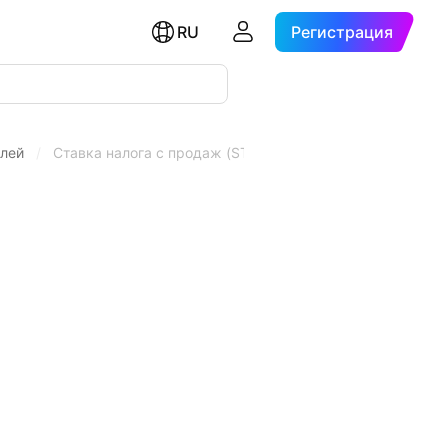
RU
Регистрация
елей
/
Ставка налога с продаж (STR)