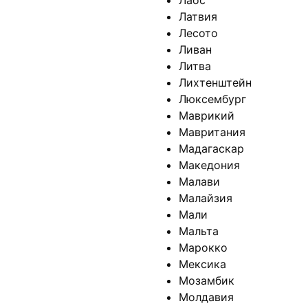
Лаос
Латвия
Лесото
Ливан
Литва
Лихтенштейн
Люксембург
Маврикий
Мавритания
Мадагаскар
Македония
Малави
Малайзия
Мали
Мальта
Марокко
Мексика
Мозамбик
Молдавия