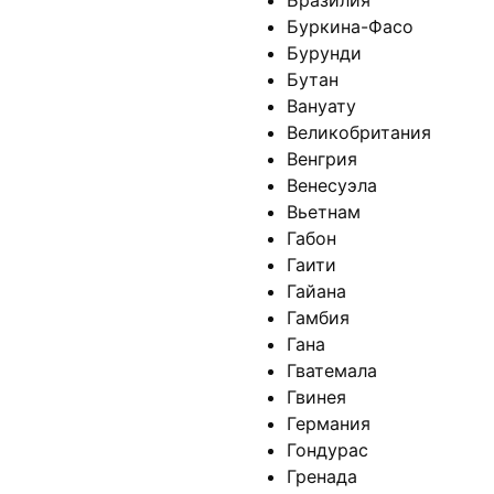
Бразилия
Буркина-Фасо
Бурунди
Бутан
Вануату
Великобритания
Венгрия
Венесуэла
Вьетнам
Габон
Гаити
Гайана
Гамбия
Гана
Гватемала
Гвинея
Германия
Гондурас
Гренада