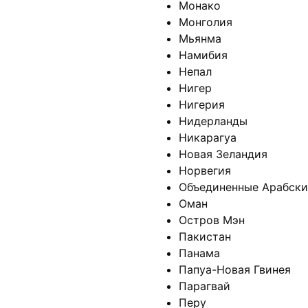
Монако
Монголия
Мьянма
Намибия
Непал
Нигер
Нигерия
Нидерланды
Никарагуа
Новая Зеландия
Норвегия
Объединенные Арабск
Оман
Остров Мэн
Пакистан
Панама
Папуа-Новая Гвинея
Парагвай
Перу