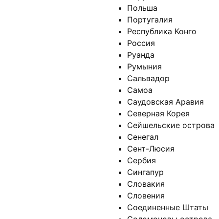
Польша
Португалия
Республика Конго
Россия
Руанда
Румыния
Сальвадор
Самоа
Саудовская Аравия
Северная Корея
Сейшельские острова
Сенегал
Сент-Люсия
Сербия
Сингапур
Словакия
Словения
Соединенные Штаты