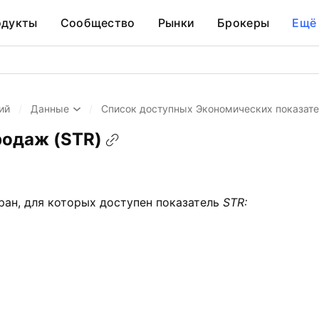
одукты
Сообщество
Рынки
Брокеры
Ещё
ий
/
Данные
/
Список доступных Экономических показат
родаж (STR)
ран, для которых доступен показатель
STR: