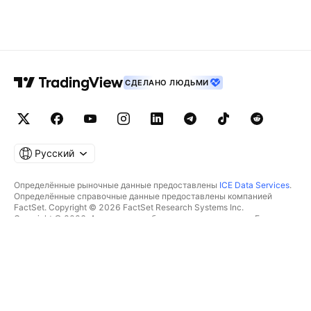
СДЕЛАНО ЛЮДЬМИ
Русский
Определённые рыночные данные предоставлены
ICE Data Services
.
Определённые справочные данные предоставлены компанией
FactSet. Copyright © 2026 FactSet Research Systems Inc.
Copyright © 2026, Американская банковская ассоциация. База
данных CUSIP предоставлена FactSet Research Systems Inc. Все
права защищены.
Отчётность для SEC и другие документы от
Quartr
.
© TradingView, Inc., 2026 Все права защищены.
БОЛЬШЕ, ЧЕМ ПРОДУКТ
ИНСТРУМЕНТЫ И ПОДПИСКИ