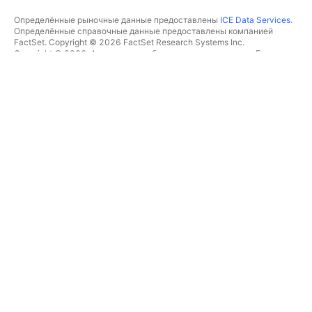
Определённые рыночные данные предоставлены
ICE Data Services
.
Определённые справочные данные предоставлены компанией
FactSet. Copyright © 2026 FactSet Research Systems Inc.
Copyright © 2026, Американская банковская ассоциация. База
данных CUSIP предоставлена FactSet Research Systems Inc. Все
права защищены.
Отчётность для SEC и другие документы от
Quartr
.
© TradingView, Inc., 2026 Все права защищены.
БОЛЬШЕ, ЧЕМ ПРОДУКТ
ИНСТРУМЕНТЫ И ПОДПИСКИ
Суперграфики
Возможности
СКРИНЕРЫ
Подписки
Рыночные данные
Акции
Подарочные подписки
ETF
ТОРГОВЛЯ
Облигации
Криптомонеты
Обзор
CEX-пары
Брокеры
DEX-пары
Сравнение брокеров
Pine
The Leap
ТЕПЛОВЫЕ КАРТЫ
СПЕЦИАЛЬНЫЕ
ПРЕДЛОЖЕНИЯ
Акции
Фьючерсы CME Group
ETF