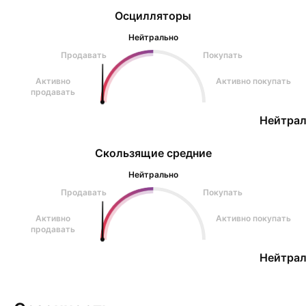
Осцилляторы
Нейтрально
Продавать
Покупать
Активно
Активно покупать
продавать
Нейтрал
Скользящие средние
Нейтрально
Продавать
Покупать
Активно
Активно покупать
продавать
Нейтрал