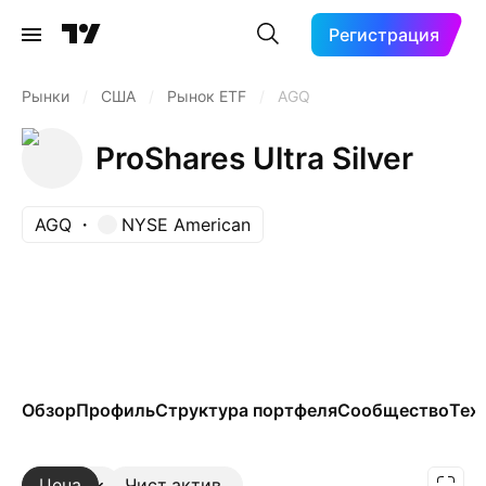
Регистрация
Рынки
/
США
/
Рынок ETF
/
AGQ
ProShares Ultra Silver
AGQ
NYSE American
Обзор
Профиль
Структура портфеля
Сообщество
Тех
Цена
Ещё
Чист.актив.