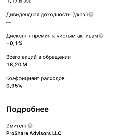
‪1,17 B‬
USD
Дивидендная доходность (указ.)
—
Дисконт / премия к чистым активам
−0,1%
Всего акций в обращении
‪18,20 M‬
Коэффициент расходов
0,95%
Подробнее
Эмитент
ProShare Advisors LLC