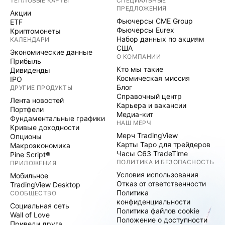
ТЕПЛОВЫЕ КАРТЫ
СПЕЦИАЛЬНЫЕ
ПРЕДЛОЖЕНИЯ
Акции
Фьючерсы CME Group
ETF
Фьючерсы Eurex
Криптомонеты
Набор данных по акциям
КАЛЕНДАРИ
США
Экономические данные
О КОМПАНИИ
Прибыль
Кто мы такие
Дивиденды
Космическая миссия
IPO
Блог
ДРУГИЕ ПРОДУКТЫ
Справочный центр
Лента новостей
Карьера и вакансии
Портфели
Медиа-кит
Фундаментальные графики
НАШ МЕРЧ
Кривые доходности
Мерч TradingView
Опционы
Карты Таро для трейдеров
Макроэкономика
Часы C63 TradeTime
Pine Script®
ПОЛИТИКА И БЕЗОПАСНОСТЬ
ПРИЛОЖЕНИЯ
Условия использования
Мобильное
Отказ от ответственности
TradingView Desktop
Политика
СООБЩЕСТВО
конфиденциальности
Социальная сеть
Политика файлов cookie
Wall of Love
Положение о доступности
Приведи друга