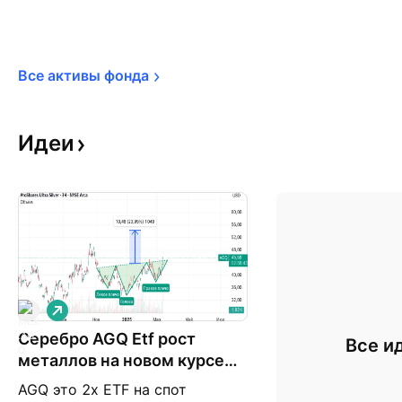
Все активы 
фонда
Идеи
Д
л
Серебро AGQ Etf рост
и
Все и
н
металлов на новом курсе
н
Трампа
а
AGQ это 2x ETF на спот
я