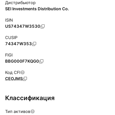
Дистрибьютор
SEI Investments Distribution Co.
ISIN
US74347W3530
CUSIP
74347W353
FIGI
BBG000F7KQG0
Код CFI
CEOJMS
Классификация
Тип активов