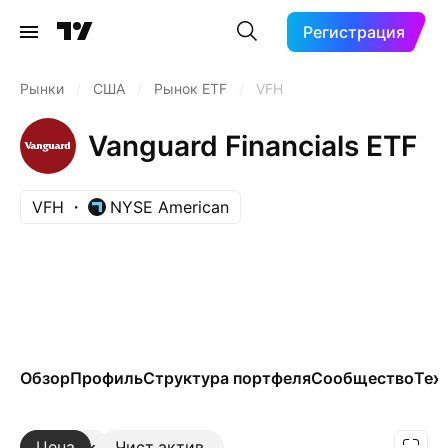
Регистрация
Рынки
/
США
/
Рынок ETF
/
VFH
Vanguard Financials ETF
VFH
NYSE American
Обзор
Профиль
Структура портфеля
Сообщество
Тех
Цена
Ещё
Чист.актив.