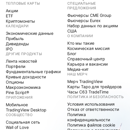
ТЕПЛОВЫЕ КАРТЫ
СПЕЦИАЛЬНЫЕ
ПРЕДЛОЖЕНИЯ
Акции
Фьючерсы CME Group
ETF
Фьючерсы Eurex
Криптомонеты
Набор данных по акциям
КАЛЕНДАРИ
США
Экономические данные
О КОМПАНИИ
Прибыль
Кто мы такие
Дивиденды
Космическая миссия
IPO
Блог
ДРУГИЕ ПРОДУКТЫ
Справочный центр
Лента новостей
Карьера и вакансии
Портфели
Медиа-кит
Фундаментальные графики
НАШ МЕРЧ
Кривые доходности
Мерч TradingView
Опционы
Карты Таро для трейдеров
Макроэкономика
Часы C63 TradeTime
Pine Script®
ПОЛИТИКА И БЕЗОПАСНОСТЬ
ПРИЛОЖЕНИЯ
Условия использования
Мобильное
Отказ от ответственности
TradingView Desktop
Политика
СООБЩЕСТВО
конфиденциальности
Социальная сеть
Политика файлов cookie
Wall of Love