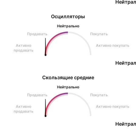
Нейтрал
Осцилляторы
Нейтрально
Продавать
Покупать
Активно
Активно покупать
продавать
Нейтрал
Скользящие средние
Нейтрально
Продавать
Покупать
Активно
Активно покупать
продавать
Нейтрал