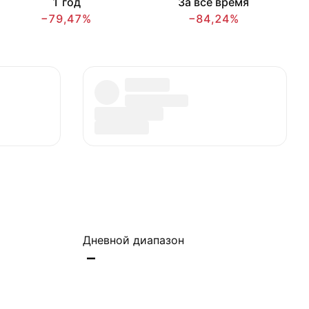
1 год
За всё время
−79,47%
−84,24%
Дневной диапазон
–