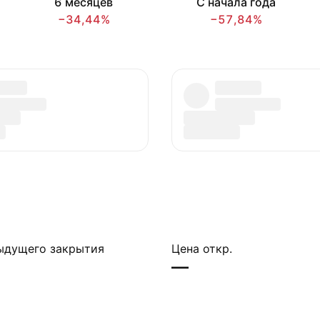
6 месяцев
С начала года
−34,44%
−57,84%
ыдущего закрытия
Цена откр.
—