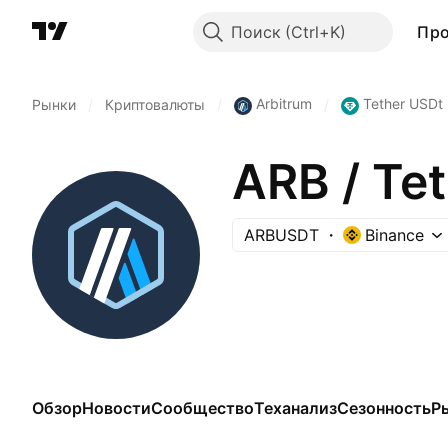
Поиск
Пр
Arbitrum
Tether USDt
Рынки
/
Криптовалюты
/
/
ARB / Te
ARBUSDT
Binance
Обзор
Новости
Сообщество
Теханализ
Сезонность
Р