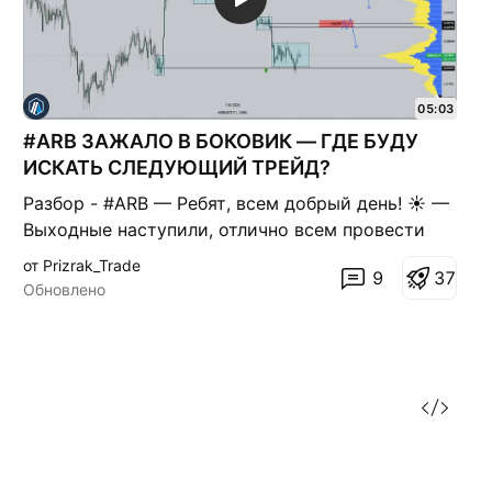
05:03
#ARB ЗАЖАЛО В БОКОВИК — ГДЕ БУДУ
ИСКАТЬ СЛЕДУЮЩИЙ ТРЕЙД?
Разбор - #ARB — Ребят, всем добрый день! ☀️ —
Выходные наступили, отлично всем провести
время, перезагрузиться и набраться сил перед
от Prizrak_Trade
9
3
7
новой торговой неделей. — Ну а мы в лёгком
Обновлено
режиме посмотрим графики и разберём новые
возможные трейды. 👀 Разбор графика —
Обновление по просьбе подписчика. — Глоб