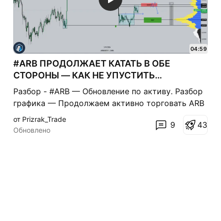
04:59
#ARB ПРОДОЛЖАЕТ КАТАТЬ В ОБЕ
СТОРОНЫ — КАК НЕ УПУСТИТЬ
ДВИЖЕНИЕ
Разбор - #ARB — Обновление по активу. Разбор
графика — Продолжаем активно торговать ARB
в обе стороны и забирать движение внутри
от Prizrak_Trade
9
4
3
локального диапазона. 📈📉 — Вчера, как и
Обновлено
говорил, цена подошла к зоне сопротивления. —
Там частично зафиксировал лонговую позицию
и открыл внутридневной шорт. — Шорт уж