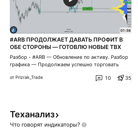
01:58
#ARB ПРОДОЛЖАЕТ ДАВАТЬ ПРОФИТ В
ОБЕ СТОРОНЫ — ГОТОВЛЮ НОВЫЕ ТВХ
Разбор - #ARB — Обновление по активу. Разбор
графика — Продолжаем успешно торговать
актив в обе стороны. — Шортовая позиция
от Prizrak_Trade
10
3
5
остаётся в работе. — Лонг также продолжает
находиться в профите. 💰 — Все ближайшие
уровни уже полностью отработаны и больше не
актуальны. — Дополнительно локально цена
пров
Теханализ
Что говорят
индикаторы?