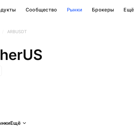
одукты
Сообщество
Рынки
Брокеры
Ещё
/
ARBUSDT
therUS
ынки
Ещё