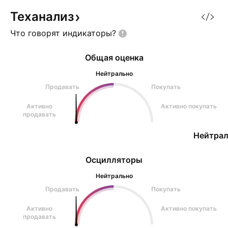
Теханализ
Что говорят
индикаторы?
Общая оценка
Нейтрально
Продавать
Покупать
Активно
Активно покупать
продавать
Нейтрал
Осцилляторы
Нейтрально
Продавать
Покупать
Активно
Активно покупать
продавать