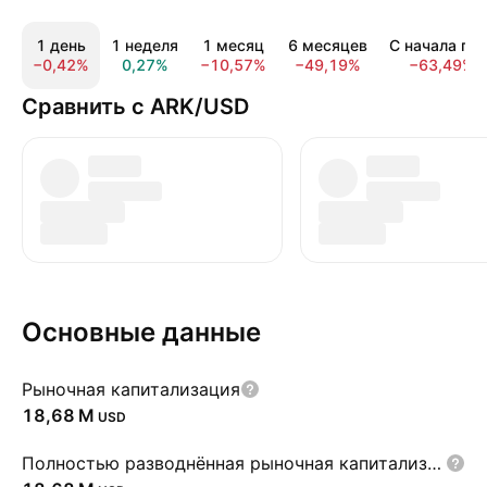
1 день
1 неделя
1 месяц
6 месяцев
С начала год
−0,42%
0,27%
−10,57%
−49,19%
−63,49%
Сравнить с ARK/USD
Основные данные
Рыночная капитализация
‪18,68 M‬
USD
Полностью разводнённая рыночная капитализация