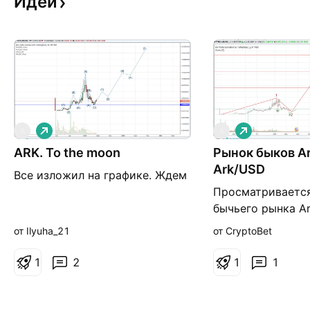
Идеи
Д
Д
A
A
л
л
ARK. To the moon
и
Рынок быков A
и
н
н
Ark/USD
Все изложил на графике. Ждем
н
н
а
а
Просматривается
я
я
бычьего рынка Ar
уровни волны 3 
от Ilyuha_21
от CryptoBet
графике красны
горизонтальными
1
2
1
1
Подписывайтесь 
и ставьте лайки!