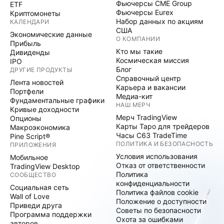
Фьючерсы CME Group
ETF
Фьючерсы Eurex
Криптомонеты
Набор данных по акциям
КАЛЕНДАРИ
США
Экономические данные
О КОМПАНИИ
Прибыль
Кто мы такие
Дивиденды
Космическая миссия
IPO
Блог
ДРУГИЕ ПРОДУКТЫ
Справочный центр
Лента новостей
Карьера и вакансии
Портфели
Медиа-кит
Фундаментальные графики
НАШ МЕРЧ
Кривые доходности
Мерч TradingView
Опционы
Карты Таро для трейдеров
Макроэкономика
Часы C63 TradeTime
Pine Script®
ПОЛИТИКА И БЕЗОПАСНОСТЬ
ПРИЛОЖЕНИЯ
Условия использования
Мобильное
Отказ от ответственности
TradingView Desktop
Политика
СООБЩЕСТВО
конфиденциальности
Социальная сеть
Политика файлов cookie
Wall of Love
Положение о доступности
Приведи друга
Советы по безопасности
Программа поддержки
Охота за ошибками
авторов