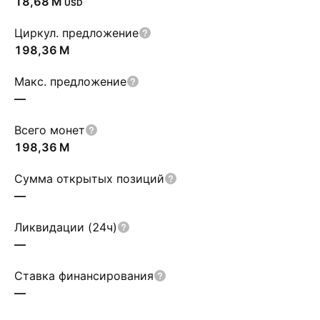
‪18,68 M‬
USD
Циркул. предложение
‪198,36 M‬
Макс. предложение
—
Всего монет
‪198,36 M‬
Сумма открытых позиций
—
Ликвидации (24ч)
—
Ставка финансирования
—